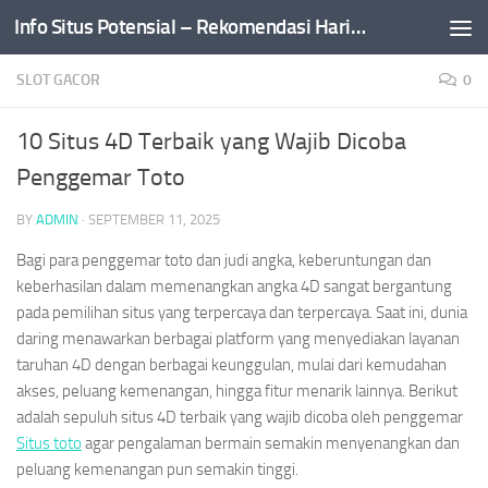
Info Situs Potensial – Rekomendasi Hari Ini
Skip to content
SLOT GACOR
0
10 Situs 4D Terbaik yang Wajib Dicoba
Penggemar Toto
BY
ADMIN
·
SEPTEMBER 11, 2025
Bagi para penggemar toto dan judi angka, keberuntungan dan
keberhasilan dalam memenangkan angka 4D sangat bergantung
pada pemilihan situs yang terpercaya dan terpercaya. Saat ini, dunia
daring menawarkan berbagai platform yang menyediakan layanan
taruhan 4D dengan berbagai keunggulan, mulai dari kemudahan
akses, peluang kemenangan, hingga fitur menarik lainnya. Berikut
adalah sepuluh situs 4D terbaik yang wajib dicoba oleh penggemar
Situs toto
agar pengalaman bermain semakin menyenangkan dan
peluang kemenangan pun semakin tinggi.