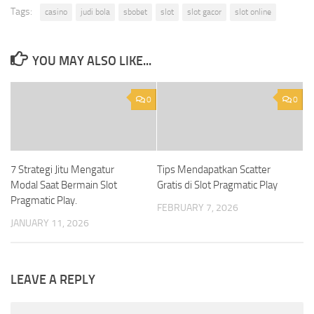
Tags:
casino
judi bola
sbobet
slot
slot gacor
slot online
YOU MAY ALSO LIKE...
0
0
7 Strategi Jitu Mengatur
Tips Mendapatkan Scatter
Modal Saat Bermain Slot
Gratis di Slot Pragmatic Play
Pragmatic Play.
FEBRUARY 7, 2026
JANUARY 11, 2026
LEAVE A REPLY