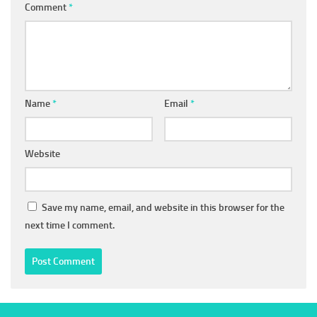
Comment
*
Name
*
Email
*
Website
Save my name, email, and website in this browser for the
next time I comment.