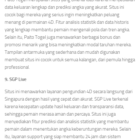
data keluaran lengkap dan prediksi angka yang akurat. Situs ini
cocok bagi mereka yang serius ingin meningkatkan peluang
menang di permainan 4D. Fitur analisis statistik dan data historis
yang lengkap membantu pemain mengenali pola dan tren angka.
Selain itu, Paito Togel juga menawarkan berbagai bonus dan
promosi menarik yang bisa meningkatkan modal taruhan mereka.
Tampilan antarmuka yang sederhana dan mudah digunakan
membuat situs ini cocok untuk semua kalangan, dari pemula hingga
professional.
9. SGP Live
Situs ini menawarkan layanan pengundian 4D secara langsung dari
Singapura dengan hasil yang cepat dan akurat. SGP Live terkenal
karena kecepatan update hasil keluaran dan transparansi data,
sehingga pemain merasa aman dan percaya. Situs ini juga
menyediakan fitur prediksi dan analisis statistik yang membantu
pemain dalam menentukan angka keberuntungan mereka. Selain
itu, layanan support yang siap membantu 24 jam dan sistem