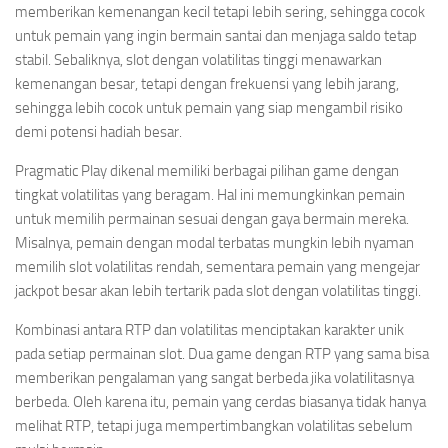
memberikan kemenangan kecil tetapi lebih sering, sehingga cocok
untuk pemain yang ingin bermain santai dan menjaga saldo tetap
stabil. Sebaliknya, slot dengan volatilitas tinggi menawarkan
kemenangan besar, tetapi dengan frekuensi yang lebih jarang,
sehingga lebih cocok untuk pemain yang siap mengambil risiko
demi potensi hadiah besar.
Pragmatic Play dikenal memiliki berbagai pilihan game dengan
tingkat volatilitas yang beragam. Hal ini memungkinkan pemain
untuk memilih permainan sesuai dengan gaya bermain mereka.
Misalnya, pemain dengan modal terbatas mungkin lebih nyaman
memilih slot volatilitas rendah, sementara pemain yang mengejar
jackpot besar akan lebih tertarik pada slot dengan volatilitas tinggi.
Kombinasi antara RTP dan volatilitas menciptakan karakter unik
pada setiap permainan slot. Dua game dengan RTP yang sama bisa
memberikan pengalaman yang sangat berbeda jika volatilitasnya
berbeda. Oleh karena itu, pemain yang cerdas biasanya tidak hanya
melihat RTP, tetapi juga mempertimbangkan volatilitas sebelum