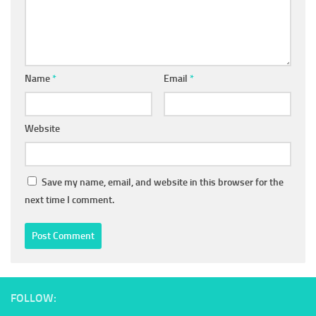
Name
*
Email
*
Website
Save my name, email, and website in this browser for the
next time I comment.
FOLLOW: