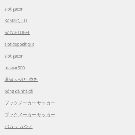
slot gacor
KASINOJITU
SAYAPTOGEL
slot deposit qris
slot gacor
mawar500
홀덤 사이트 추천
bóng đá nhà cái
ブックメーカー サッカー
ブックメーカー サッカー
バカラ カジノ