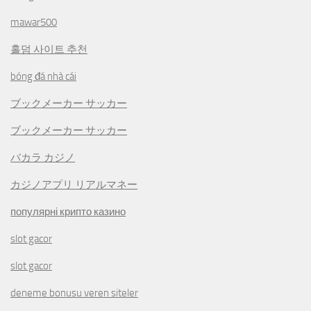
mawar500
홀덤 사이트 추천
bóng đá nhà cái
ブックメーカー サッカー
ブックメーカー サッカー
バカラ カジノ
カジノアプリ リアルマネー
популярні крипто казино
slot gacor
slot gacor
deneme bonusu veren siteler