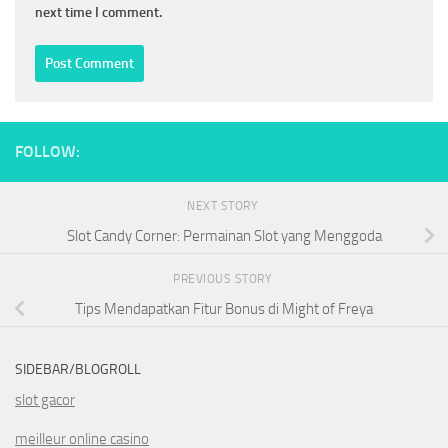
next time I comment.
FOLLOW:
NEXT STORY
Slot Candy Corner: Permainan Slot yang Menggoda
PREVIOUS STORY
Tips Mendapatkan Fitur Bonus di Might of Freya
SIDEBAR/BLOGROLL
slot gacor
meilleur online casino