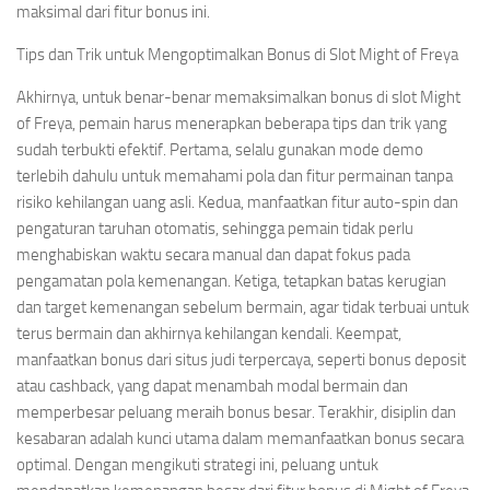
maksimal dari fitur bonus ini.
Tips dan Trik untuk Mengoptimalkan Bonus di Slot Might of Freya
Akhirnya, untuk benar-benar memaksimalkan bonus di slot Might
of Freya, pemain harus menerapkan beberapa tips dan trik yang
sudah terbukti efektif. Pertama, selalu gunakan mode demo
terlebih dahulu untuk memahami pola dan fitur permainan tanpa
risiko kehilangan uang asli. Kedua, manfaatkan fitur auto-spin dan
pengaturan taruhan otomatis, sehingga pemain tidak perlu
menghabiskan waktu secara manual dan dapat fokus pada
pengamatan pola kemenangan. Ketiga, tetapkan batas kerugian
dan target kemenangan sebelum bermain, agar tidak terbuai untuk
terus bermain dan akhirnya kehilangan kendali. Keempat,
manfaatkan bonus dari situs judi terpercaya, seperti bonus deposit
atau cashback, yang dapat menambah modal bermain dan
memperbesar peluang meraih bonus besar. Terakhir, disiplin dan
kesabaran adalah kunci utama dalam memanfaatkan bonus secara
optimal. Dengan mengikuti strategi ini, peluang untuk