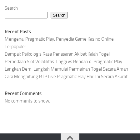
Search
Search
Recent Posts
Mengenal Pragmatic Play: Penyedia Game Kasino Online
Terpopuler
Dampak Psikologis Rasa Penasaran Akibat Kalah Togel
Perbedaan Slot Volatilitas Tinggi vs Rendah di Pragmatic Play
Langkah Demi Langkah Memulai Permainan Togel Secara Aman
Cara Menghitung RTP Live Pragmatic Play Hari Ini Secara Akurat
Recent Comments
No comments to show.