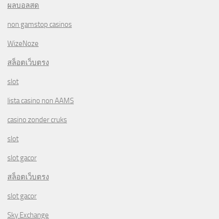
ผลบอลสด
non gamstop casinos
WizeNoze
สล็อตเว็บตรง
slot
lista casino non AAMS
casino zonder cruks
slot
slot gacor
สล็อตเว็บตรง
slot gacor
Sky Exchange