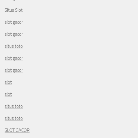
Situs Slot
slot gacor
slot gacor
situs toto
slot gacor
slot gacor
slot
slot
situs toto
situs toto
SLOT GACOR