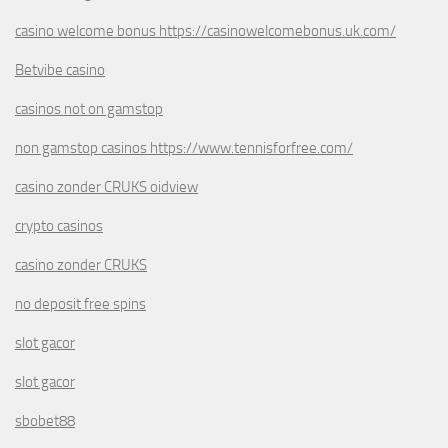
casino welcome bonus https://casinowelcomebonus.uk.com/
Betvibe casino
casinos not on gamstop
non gamstop casinos https://www.tennisforfree.com/
casino zonder CRUKS oidview
crypto casinos
casino zonder CRUKS
no deposit free spins
slot gacor
slot gacor
sbobet88