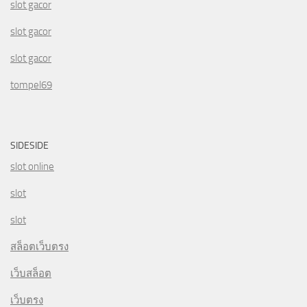
slot gacor
slot gacor
slot gacor
tompel69
SIDESIDE
slot online
slot
slot
สล็อตเว็บตรง
เว็บสล็อต
เว็บตรง