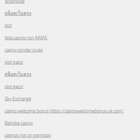
WizeNoze
สล็อตเว็บตรง
slot
lista casino non AAMS
casino zonder cruks
slot gacor
สล็อตเว็บตรง
slot gacor
Sky Exchange
casino welcome bonus https://casinowelcomebonus.uk.com/
Betvibe casino
casinos not on gamstop