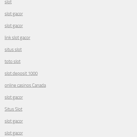
slot
slot gacor
slot gacor
link slot gacor
situs slot
toto slot
slot deposit 1000
online casinos Canada
slot gacor
Situs Slot
slot gacor
slot gacor