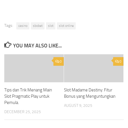
Tags:
casino
sbobet
slot
slot online
YOU MAY ALSO LIKE...
0
0
Tips dan Trik Menang Main
Slot Madame Destiny: Fitur
Slot Pragmatic Play untuk
Bonus yang Menguntungkan
Pemula.
AUGUST 9, 2025
DECEMBER 25, 2025