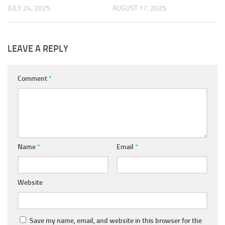
JULY 24, 2025
AUGUST 17, 2025
LEAVE A REPLY
Comment
*
Name
*
Email
*
Website
Save my name, email, and website in this browser for the