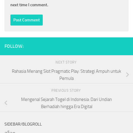
next time I comment.
FOLLOW:
NEXT STORY
Rahasia Menang Slot Pragmatic Play: Strategi Ampuh untuk
Pemula
PREVIOUS STORY
Mengenal Sejarah Togel di Indonesia: Dari Undian
Berhadiah hingga Era Digital
SIDEBAR/BLOGROLL