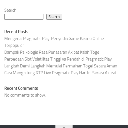
Search
Search
Recent Posts
Mengenal Pragmatic Play: Penyedia Game Kasino Online
Terpopuler
Dampak Psikologis Rasa Penasaran Akibat Kalah Togel
Perbedaan Slot Volatilitas Tinggi vs Rendah di Pragmatic Play
Langkah Demi Langkah Memulai Permainan Togel Secara Aman
Cara Menghitung RTP Live Pragmatic Play Hari Ini Secara Akurat
Recent Comments
No comments to show.