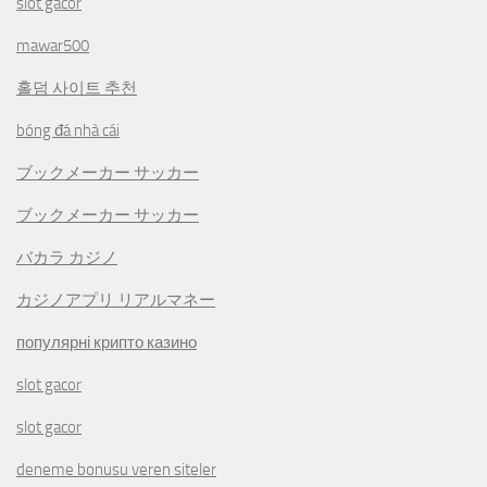
slot gacor
mawar500
홀덤 사이트 추천
bóng đá nhà cái
ブックメーカー サッカー
ブックメーカー サッカー
バカラ カジノ
カジノアプリ リアルマネー
популярні крипто казино
slot gacor
slot gacor
deneme bonusu veren siteler