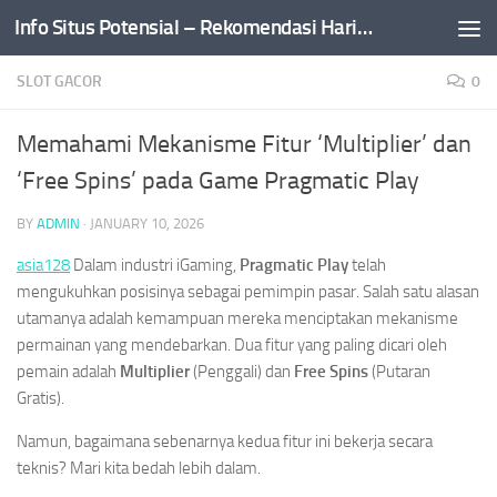
Info Situs Potensial – Rekomendasi Hari Ini
Skip to content
SLOT GACOR
0
Memahami Mekanisme Fitur ‘Multiplier’ dan
‘Free Spins’ pada Game Pragmatic Play
BY
ADMIN
·
JANUARY 10, 2026
asia128
Dalam industri iGaming,
Pragmatic Play
telah
mengukuhkan posisinya sebagai pemimpin pasar. Salah satu alasan
utamanya adalah kemampuan mereka menciptakan mekanisme
permainan yang mendebarkan. Dua fitur yang paling dicari oleh
pemain adalah
Multiplier
(Penggali) dan
Free Spins
(Putaran
Gratis).
Namun, bagaimana sebenarnya kedua fitur ini bekerja secara
teknis? Mari kita bedah lebih dalam.