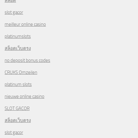
สล็อต
slot gacor
meilleur online casino
platinumslots
สล็อตเว็บตรง
no deposit bonus codes
CRUKS Omzeilen
platinum slots
nieuwe online casino
SLOT GACOR
สล็อตเว็บตรง
slot gacor