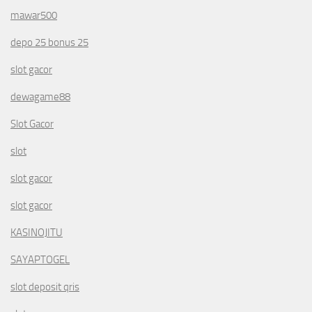
mawar500
depo 25 bonus 25
slot gacor
dewagame88
Slot Gacor
slot
slot gacor
slot gacor
KASINOJITU
SAYAPTOGEL
slot deposit qris