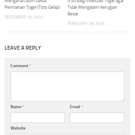
Mengenal Lebih Dekat
5 Strategi Investasi Togel agar
Permainan Togel (Toto Gelap)
Tidak Mengalami Kerugian
Besar
DECEMBER 10, 2025
FEBRUARY 28, 2026
LEAVE A REPLY
Comment
*
Name
*
Email
*
Website