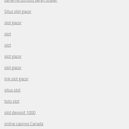
deneme bonusu veren siteler
Situs slot gacor
slot gacor
slot
slot
slot gacor
slot gacor
link slot gacor
situs slot
toto slot
slot deposit 1000
online casinos Canada