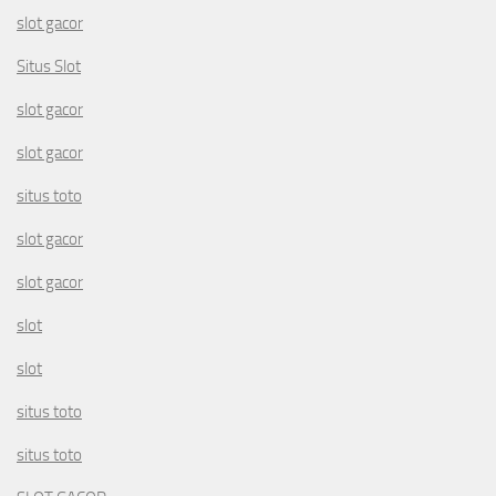
slot gacor
Situs Slot
slot gacor
slot gacor
situs toto
slot gacor
slot gacor
slot
slot
situs toto
situs toto