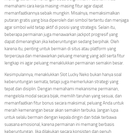
memahami cara kerja masing-masing fitur agar dapat
memanfaatkannya sebaik mungkin. Misalnya, memaksimalkan
putaran gratis yang bisa diperoleh dari simbol tertentu dan menjaga
agar simbol wild tetap aktif di posisi yang strategis. Selain itu,
beberapa permainan juga menawarkan jackpot progresif yang
dapat dimenangkan jika keberuntungan sedang berpihak. Oleh
karena itu, penting untuk bermain di situs atau platform yang
terpercaya dan menawarkan peluang menang yang adil serta fitur
lengkap ini agar peluang menaklukkan permainan semakin besar.
Kesimpulannya, menaklukkan Slot Lucky Neko bukan hanya soal
keberuntungan semata, tetapi juga memerlukan strategi yang
tepat dan disiplin. Dengan memahami mekanisme permainan,
mengelola modal secara bijak, memilih taruhan yang sesuai, dan
memanfaatkan fitur bonus secara maksimal, peluang Anda untuk
meraih kemenangan besar akan semakin terbuka. Jangan lupa
untuk selalu bermain dengan kepala dingin dan tidak terbawa
suasana emosional, karena permainan ini memang berbasis
keberuntungan. Jika dilakukan secara konsisten dan penuh