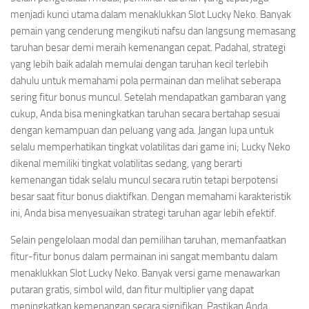
menjadi kunci utama dalam menaklukkan Slot Lucky Neko. Banyak
pemain yang cenderung mengikuti nafsu dan langsung memasang
taruhan besar demi meraih kemenangan cepat. Padahal, strategi
yang lebih baik adalah memulai dengan taruhan kecil terlebih
dahulu untuk memahami pola permainan dan melihat seberapa
sering fitur bonus muncul. Setelah mendapatkan gambaran yang
cukup, Anda bisa meningkatkan taruhan secara bertahap sesuai
dengan kemampuan dan peluang yang ada. Jangan lupa untuk
selalu memperhatikan tingkat volatilitas dari game ini; Lucky Neko
dikenal memiliki tingkat volatilitas sedang, yang berarti
kemenangan tidak selalu muncul secara rutin tetapi berpotensi
besar saat fitur bonus diaktifkan. Dengan memahami karakteristik
ini, Anda bisa menyesuaikan strategi taruhan agar lebih efektif.
Selain pengelolaan modal dan pemilihan taruhan, memanfaatkan
fitur-fitur bonus dalam permainan ini sangat membantu dalam
menaklukkan Slot Lucky Neko. Banyak versi game menawarkan
putaran gratis, simbol wild, dan fitur multiplier yang dapat
meningkatkan kemenangan secara signifikan. Pastikan Anda