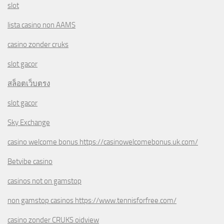
slot
lista casino non AAMS
casino zonder cruks
slot gacor
สล็อตเว็บตรง
slot gacor
Sky Exchange
casino welcome bonus https://casinowelcomebonus.uk.com/
Betvibe casino
casinos not on gamstop
non gamstop casinos https://www.tennisforfree.com/
casino zonder CRUKS oidview