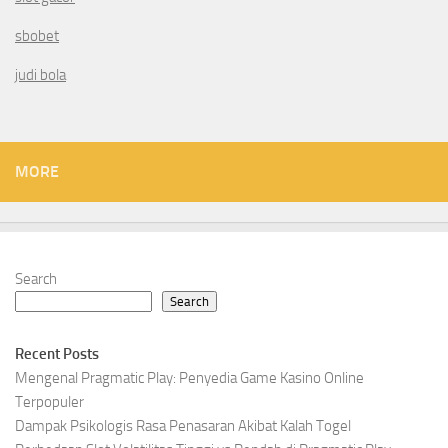
sbobet
judi bola
MORE
Search
Search
Recent Posts
Mengenal Pragmatic Play: Penyedia Game Kasino Online
Terpopuler
Dampak Psikologis Rasa Penasaran Akibat Kalah Togel