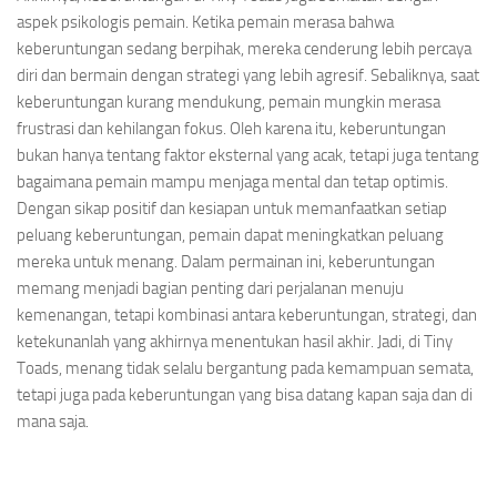
aspek psikologis pemain. Ketika pemain merasa bahwa
keberuntungan sedang berpihak, mereka cenderung lebih percaya
diri dan bermain dengan strategi yang lebih agresif. Sebaliknya, saat
keberuntungan kurang mendukung, pemain mungkin merasa
frustrasi dan kehilangan fokus. Oleh karena itu, keberuntungan
bukan hanya tentang faktor eksternal yang acak, tetapi juga tentang
bagaimana pemain mampu menjaga mental dan tetap optimis.
Dengan sikap positif dan kesiapan untuk memanfaatkan setiap
peluang keberuntungan, pemain dapat meningkatkan peluang
mereka untuk menang. Dalam permainan ini, keberuntungan
memang menjadi bagian penting dari perjalanan menuju
kemenangan, tetapi kombinasi antara keberuntungan, strategi, dan
ketekunanlah yang akhirnya menentukan hasil akhir. Jadi, di Tiny
Toads, menang tidak selalu bergantung pada kemampuan semata,
tetapi juga pada keberuntungan yang bisa datang kapan saja dan di
mana saja.