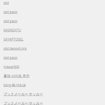
slot
slot gacor
slot gacor
KASINOJITU
SAYAPTOGEL
slot deposit qris
slot gacor
mawar500
홀덤 사이트 추천
bóng đá nhà cái
ブックメーカー サッカー
ブックメーカー サッカー