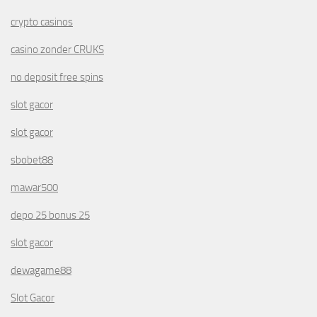
crypto casinos
casino zonder CRUKS
no deposit free spins
slot gacor
slot gacor
sbobet88
mawar500
depo 25 bonus 25
slot gacor
dewagame88
Slot Gacor