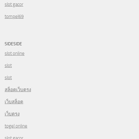
slot gacor
tompel69
SIDESIDE
slot online
slot
slot
สล็อตเว็บตรง
เว็บสล็อต
เว็บตรง
togel online
slot gacor