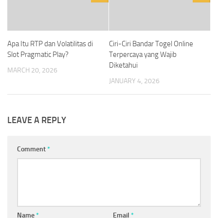
Apa Itu RTP dan Volatilitas di
Ciri-Ciri Bandar Togel Online
Slot Pragmatic Play?
Terpercaya yang Wajib
Diketahui
MARCH 20, 2026
JANUARY 4, 2026
LEAVE A REPLY
Comment
*
Name
*
Email
*