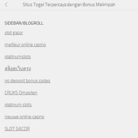
Situs Togel Terpercaya dengan Bonus Melimpah
SIDEBAR/BLOGROLL
slot gacor
meilleur online casino
platinumslots
สล็อตเว็บตรง
no deposit bonus codes
CRUKS Omzeilen
platinum slots
nieuwe online casino
SLOT GACOR