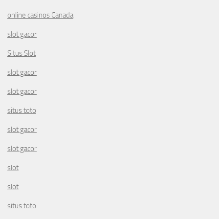
online casinos Canada
slot gacor
Situs Slot
slot gacor
slot gacor
situs toto
slot gacor
slot gacor
slot
slot
situs toto