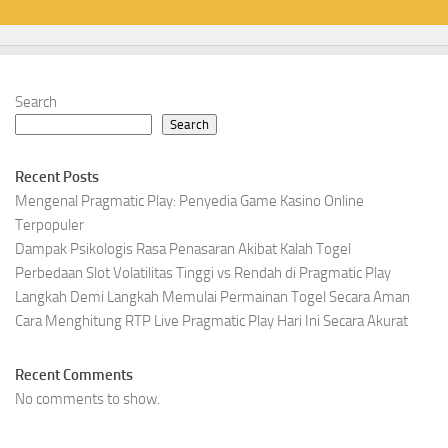
Search
Search
Recent Posts
Mengenal Pragmatic Play: Penyedia Game Kasino Online
Terpopuler
Dampak Psikologis Rasa Penasaran Akibat Kalah Togel
Perbedaan Slot Volatilitas Tinggi vs Rendah di Pragmatic Play
Langkah Demi Langkah Memulai Permainan Togel Secara Aman
Cara Menghitung RTP Live Pragmatic Play Hari Ini Secara Akurat
Recent Comments
No comments to show.