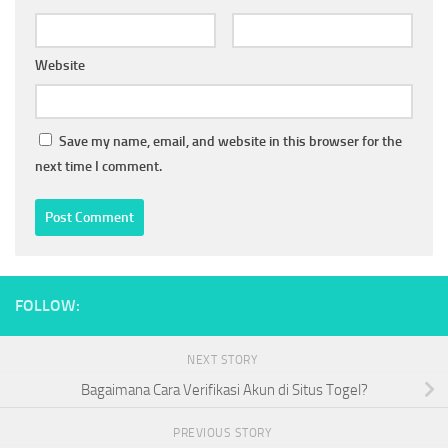
Website
Save my name, email, and website in this browser for the
next time I comment.
FOLLOW:
NEXT STORY
Bagaimana Cara Verifikasi Akun di Situs Togel?
PREVIOUS STORY