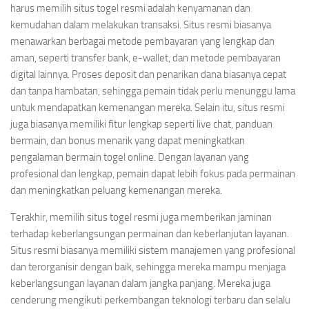
harus memilih situs togel resmi adalah kenyamanan dan
kemudahan dalam melakukan transaksi. Situs resmi biasanya
menawarkan berbagai metode pembayaran yang lengkap dan
aman, seperti transfer bank, e-wallet, dan metode pembayaran
digital lainnya. Proses deposit dan penarikan dana biasanya cepat
dan tanpa hambatan, sehingga pemain tidak perlu menunggu lama
untuk mendapatkan kemenangan mereka. Selain itu, situs resmi
juga biasanya memiliki fitur lengkap seperti live chat, panduan
bermain, dan bonus menarik yang dapat meningkatkan
pengalaman bermain togel online. Dengan layanan yang
profesional dan lengkap, pemain dapat lebih fokus pada permainan
dan meningkatkan peluang kemenangan mereka.
Terakhir, memilih situs togel resmi juga memberikan jaminan
terhadap keberlangsungan permainan dan keberlanjutan layanan.
Situs resmi biasanya memiliki sistem manajemen yang profesional
dan terorganisir dengan baik, sehingga mereka mampu menjaga
keberlangsungan layanan dalam jangka panjang. Mereka juga
cenderung mengikuti perkembangan teknologi terbaru dan selalu