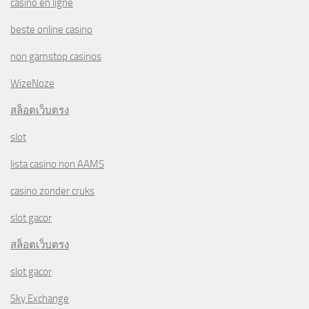
casino en ligne
beste online casino
non gamstop casinos
WizeNoze
สล็อตเว็บตรง
slot
lista casino non AAMS
casino zonder cruks
slot gacor
สล็อตเว็บตรง
slot gacor
Sky Exchange