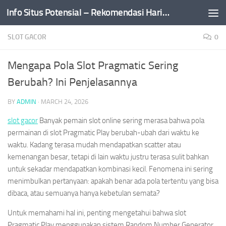
Info Situs Potensial – Rekomendasi Hari Ini
Skip to content
SLOT GACOR
0
Mengapa Pola Slot Pragmatic Sering
Berubah? Ini Penjelasannya
BY
ADMIN
·
MARCH 24, 2026
slot gacor
Banyak pemain slot online sering merasa bahwa pola
permainan di slot Pragmatic Play berubah-ubah dari waktu ke
waktu. Kadang terasa mudah mendapatkan scatter atau
kemenangan besar, tetapi di lain waktu justru terasa sulit bahkan
untuk sekadar mendapatkan kombinasi kecil. Fenomena ini sering
menimbulkan pertanyaan: apakah benar ada pola tertentu yang bisa
dibaca, atau semuanya hanya kebetulan semata?
Untuk memahami hal ini, penting mengetahui bahwa slot
Pragmatic Play menggunakan sistem Random Number Generator