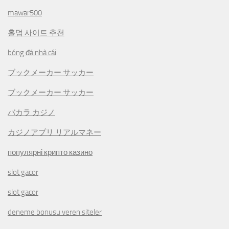
mawar500
홀덤 사이트 추천
bóng đá nhà cái
ブックメーカー サッカー
ブックメーカー サッカー
バカラ カジノ
カジノアプリ リアルマネー
популярні крипто казино
slot gacor
slot gacor
deneme bonusu veren siteler