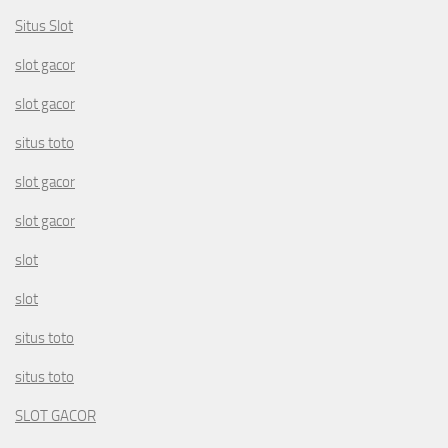
Situs Slot
slot gacor
slot gacor
situs toto
slot gacor
slot gacor
slot
slot
situs toto
situs toto
SLOT GACOR