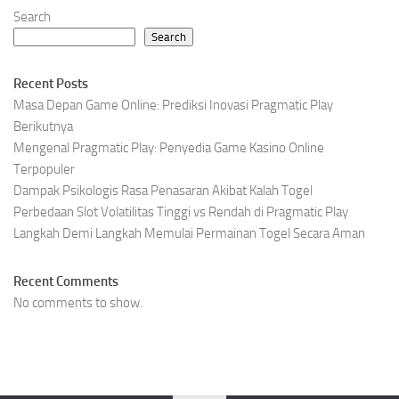
Search
Search
Recent Posts
Masa Depan Game Online: Prediksi Inovasi Pragmatic Play
Berikutnya
Mengenal Pragmatic Play: Penyedia Game Kasino Online
Terpopuler
Dampak Psikologis Rasa Penasaran Akibat Kalah Togel
Perbedaan Slot Volatilitas Tinggi vs Rendah di Pragmatic Play
Langkah Demi Langkah Memulai Permainan Togel Secara Aman
Recent Comments
No comments to show.