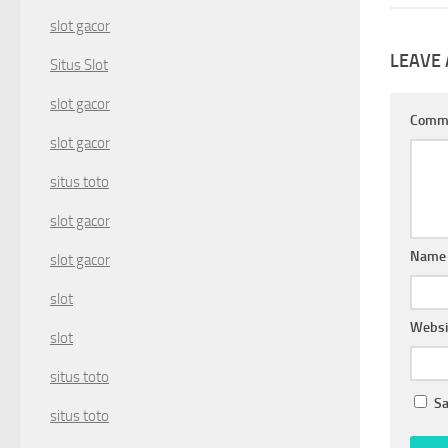
slot gacor
LEAVE 
Situs Slot
slot gacor
Comm
slot gacor
situs toto
slot gacor
Nam
slot gacor
slot
Websi
slot
situs toto
Sa
situs toto