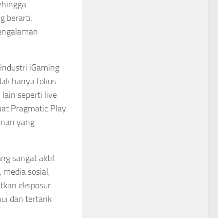
sehingga
 berarti.
pengalaman
industri iGaming
dak hanya fokus
ain seperti live
uat Pragmatic Play
inan yang
ng sangat aktif.
media sosial,
atkan eksposur
i dan tertarik