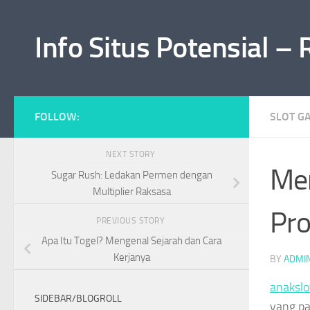
Skip to content
Info Situs Potensial –
FOLLOW:
SLOT G
NEXT STORY
Men
Sugar Rush: Ledakan Permen dengan
Multiplier Raksasa
Pro
PREVIOUS STORY
Apa Itu Togel? Mengenal Sejarah dan Cara
Kerjanya
BY
ADMI
anakslo
SIDEBAR/BLOGROLL
yang pa