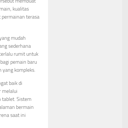
tersebut membuat
main, kualitas
 permainan terasa
n yang mudah
yang sederhana
erlalu rumit untuk
 bagi pemain baru
m yang kompleks.
gat baik di
 melalui
 tablet. Sistem
alaman bermain
rena saat ini