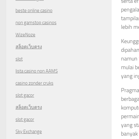
serta e
pengala
beste online casino
tampil
non gamstop casinos
lebih 
WizeNoze
Keunggu
สล็อตเว็บตรง
dipaham
namun t
slot
mulai b
lista casino non AAMS
yang in
casino zonder cruks
Pragmat
slot gacor
berbaga
kompute
สล็อตเว็บตรง
permai
slot gacor
yang st
Sky Exchange
banyak 