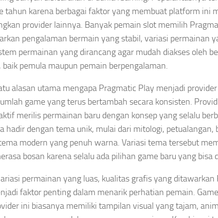
e tahun karena berbagai faktor yang membuat platform ini 
ngkan provider lainnya. Banyak pemain slot memilih Pragma
kan pengalaman bermain yang stabil, variasi permainan ya
istem permainan yang dirancang agar mudah diakses oleh ber
, baik pemula maupun pemain berpengalaman.
atu alasan utama mengapa Pragmatic Play menjadi provider t
jumlah game yang terus bertambah secara konsisten. Provide
aktif merilis permainan baru dengan konsep yang selalu ber
a hadir dengan tema unik, mulai dari mitologi, petualangan,
tema modern yang penuh warna. Variasi tema tersebut mem
erasa bosan karena selalu ada pilihan game baru yang bisa d
variasi permainan yang luas, kualitas grafis yang ditawarkan
njadi faktor penting dalam menarik perhatian pemain. Gam
ovider ini biasanya memiliki tampilan visual yang tajam, ani