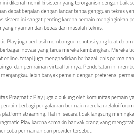
r ini dikenal memiliki sistem yang terorganisir dengan baik 
an dapat berjalan dengan lancar tanpa gangguan teknis yang
tas sistem ini sangat penting karena pemain menginginkan 
 yang nyaman dan bebas dari masalah teknis.
ic Play juga berhasil membangun reputasi yang kuat dalam 
 berbagai inovasi yang terus mereka kembangkan. Mereka ti
ot online, tetapi juga menghadirkan berbagai jenis permainan l
 bingo, dan permainan virtual lainnya. Pendekatan ini memb
menjangkau lebih banyak pemain dengan preferensi perma
.
itas Pragmatic Play juga didukung oleh komunitas pemain ya
pemain berbagi pengalaman bermain mereka melalui forum, 
platform streaming. Hal ini secara tidak langsung meningk
agmatic Play karena semakin banyak orang yang mengetahu
encoba permainan dari provider tersebut.