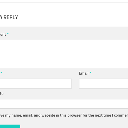
A REPLY
ent
*
e
*
Email
*
te
ve my name, email, and website in this browser for the next time I commen