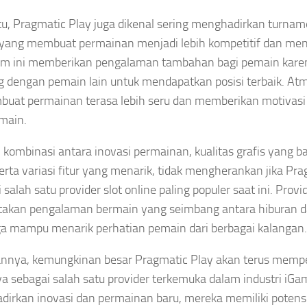
itu, Pragmatic Play juga dikenal sering menghadirkan turna
yang membuat permainan menjadi lebih kompetitif dan men
m ini memberikan pengalaman tambahan bagi pemain kare
g dengan pemain lain untuk mendapatkan posisi terbaik. Atm
buat permainan terasa lebih seru dan memberikan motivas
main.
kombinasi antara inovasi permainan, kualitas grafis yang ba
 serta variasi fitur yang menarik, tidak mengherankan jika Pr
salah satu provider slot online paling populer saat ini. Provid
akan pengalaman bermain yang seimbang antara hiburan d
a mampu menarik perhatian pemain dari berbagai kalangan.
annya, kemungkinan besar Pragmatic Play akan terus mem
ya sebagai salah satu provider terkemuka dalam industri iGa
irkan inovasi dan permainan baru, mereka memiliki potensi