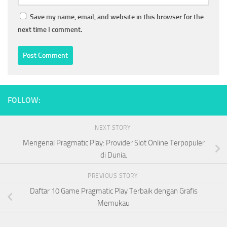
Save my name, email, and website in this browser for the
next time I comment.
FOLLOW:
NEXT STORY
Mengenal Pragmatic Play: Provider Slot Online Terpopuler
di Dunia.
PREVIOUS STORY
Daftar 10 Game Pragmatic Play Terbaik dengan Grafis
Memukau