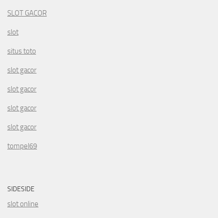
SLOT GACOR
slot
situs toto
slot gacor
slot gacor
slot gacor
slot gacor
tompel69
SIDESIDE
slot online