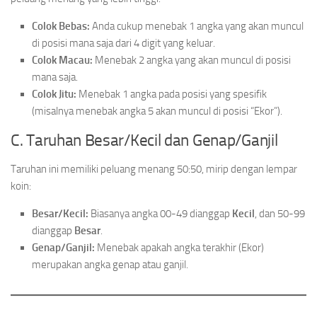
Colok Bebas:
Anda cukup menebak 1 angka yang akan muncul
di posisi mana saja dari 4 digit yang keluar.
Colok Macau:
Menebak 2 angka yang akan muncul di posisi
mana saja.
Colok Jitu:
Menebak 1 angka pada posisi yang spesifik
(misalnya menebak angka 5 akan muncul di posisi “Ekor”).
C. Taruhan Besar/Kecil dan Genap/Ganjil
Taruhan ini memiliki peluang menang 50:50, mirip dengan lempar
koin:
Besar/Kecil:
Biasanya angka 00-49 dianggap
Kecil
, dan 50-99
dianggap
Besar
.
Genap/Ganjil:
Menebak apakah angka terakhir (Ekor)
merupakan angka genap atau ganjil.