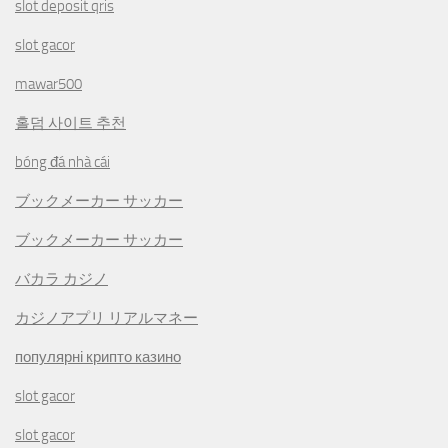
slot deposit qris
slot gacor
mawar500
홀덤 사이트 추천
bóng đá nhà cái
ブックメーカー サッカー
ブックメーカー サッカー
バカラ カジノ
カジノアプリ リアルマネー
популярні крипто казино
slot gacor
slot gacor