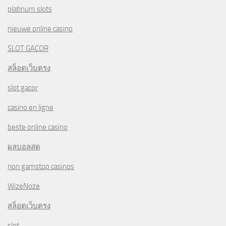
platinum slots
nieuwe online casino
SLOT GACOR
สล็อตเว็บตรง
slot gacor
casino en ligne
beste online casino
ผลบอลสด
non gamstop casinos
WizeNoze
สล็อตเว็บตรง
slot