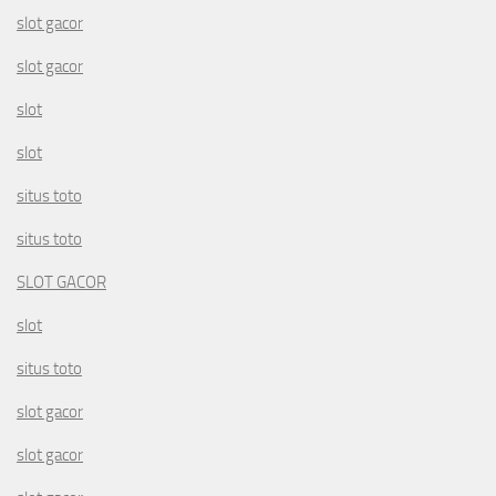
slot gacor
slot gacor
slot
slot
situs toto
situs toto
SLOT GACOR
slot
situs toto
slot gacor
slot gacor