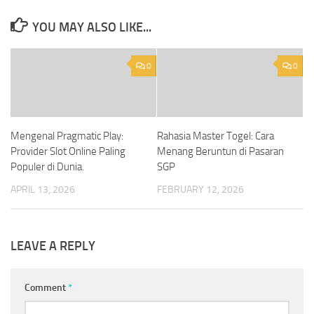
YOU MAY ALSO LIKE...
0
0
Mengenal Pragmatic Play:
Rahasia Master Togel: Cara
Provider Slot Online Paling
Menang Beruntun di Pasaran
Populer di Dunia.
SGP
APRIL 13, 2026
FEBRUARY 12, 2026
LEAVE A REPLY
Comment
*