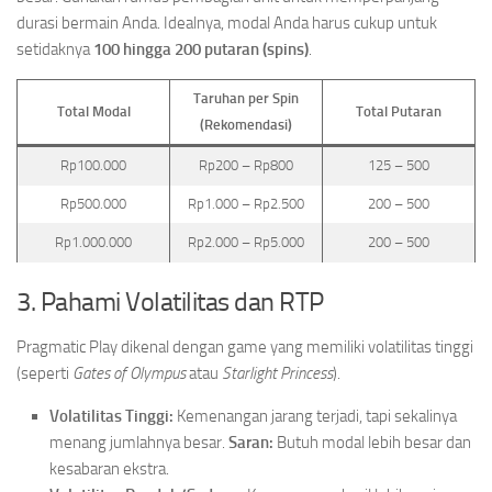
durasi bermain Anda. Idealnya, modal Anda harus cukup untuk
setidaknya
100 hingga 200 putaran (spins)
.
Taruhan per Spin
Total Modal
Total Putaran
(Rekomendasi)
Rp100.000
Rp200 – Rp800
125 – 500
Rp500.000
Rp1.000 – Rp2.500
200 – 500
Rp1.000.000
Rp2.000 – Rp5.000
200 – 500
3. Pahami Volatilitas dan RTP
Pragmatic Play dikenal dengan game yang memiliki volatilitas tinggi
(seperti
Gates of Olympus
atau
Starlight Princess
).
Volatilitas Tinggi:
Kemenangan jarang terjadi, tapi sekalinya
menang jumlahnya besar.
Saran:
Butuh modal lebih besar dan
kesabaran ekstra.