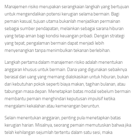
Manajemen risiko merupakan serangkaian langkah yang bertujuan
untuk mengendalikan potensi kerugian selama bermain. Bagi
pemain kasual, tujuan utama bukanlah menjadikan permainan
sebagai sumber pendapatan, melainkan sebagai sarana hiburan
yang tetap aman bagi kondisi keuangan pribadi. Dengan strategi
yang tepat, pengalaman bermain dapat menjadi lebih
menyenangkan tanpa menimbulkan tekanan berlebihan.
Langkah pertama dalam manajemen risiko adalah menentukan
anggaran khusus untuk bermain. Dana yang digunakan sebaiknya
berasal dari uang yang memang dialokasikan untuk hiburan, bukan
dari kebutuhan pokok seperti biaya makan, tagihan bulanan, atau
tabungan masa depan. Menetapkan batas modal sebelum bermain
membantu pemain menghindari keputusan impulsif ketika
mengalami kekalahan atau kemenangan beruntun.
Selain menentukan anggaran, penting pula menetapkan batas
kerugian harian. Misalnya, seorang pemain memutuskan bahwa jika
telah kehilangan sejumlah tertentu dalam satu sesi, maka