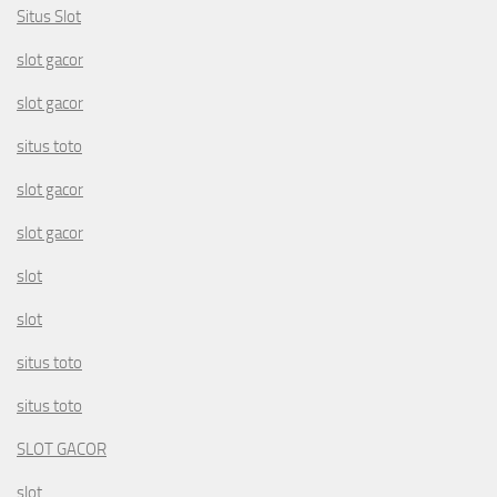
Situs Slot
slot gacor
slot gacor
situs toto
slot gacor
slot gacor
slot
slot
situs toto
situs toto
SLOT GACOR
slot