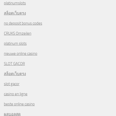
platinumslots
สล็อตเว็บตรง
no deposit bonus codes
CRUKS Omzeilen
platinum slots
nieuwe online casino
SLOT GACOR
สล็อตเว็บตรง
slot gacor
casino en ligne
beste online casino
ผลบอลสด