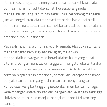
Pemain kasual juga perlu menyadari tanda-tanda ketika aktivitas
bermain mulai menjadi tidak sehat. Jika seseorang mulai
menggunakan uang kebutuhan sehari-hari, berbohong mengenai
jumlah pengeluaran, atau merasa stres berlebihan akibat hasil
permainan, maka sudah saatnya melakukan evaluasi. Tujuan utama
bermain seharusnya tetap sebagai hiburan, bukan sumber tekanan
emosional maupun finansial.
Pada akhirnya, manajemen risiko di Pragmatic Play bukan tentang
menghilangkan kemungkinan kerugian, melainkan
mengendalikannya agar tetap berada dalam batas yang dapat
diterima. Dengan menetapkan anggaran, mengatur ukuran taruhan,
memilih permainan yang sesuai, memahami RTP dan volatilitas,
serta menjaga disiplin emosional, pemain kasual dapat menikmati
pengalaman bermain yang lebih aman dan menyenangkan.
Pendekatan yang bertanggung jawab akan membantu menjaga
keseimbangan antara hiburan dan pengelolaan keuangan sehingga
aktivitas bermain tetap menjadi pengalaman positif dalam jangka
panjang.