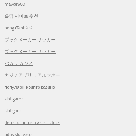
mawar500
홀덤 사이트 추천
bóng đá nhà cái
ブックメーカー サッカー
ブックメーカー サッカー
バカラ カジノ
カジノアプリ リアルマネー
популярні крипто казино
slot gacor
slot gacor
deneme bonusu veren siteler
Situs slot gacor