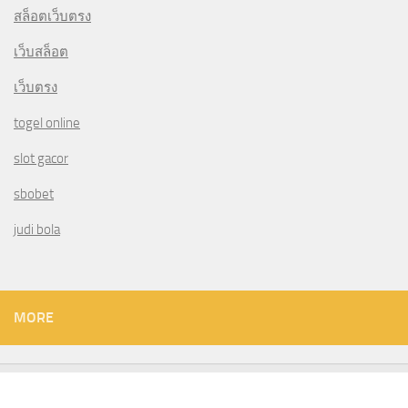
สล็อตเว็บตรง
เว็บสล็อต
เว็บตรง
togel online
slot gacor
sbobet
judi bola
MORE