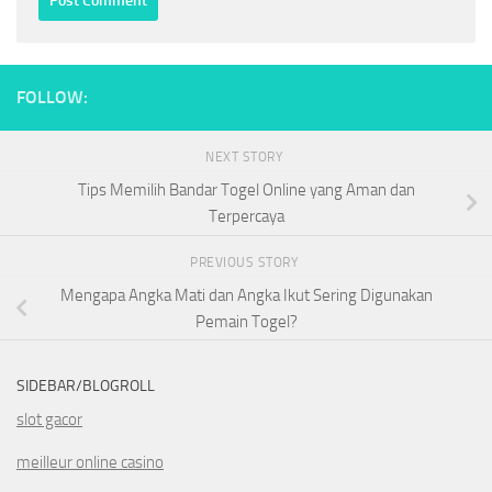
FOLLOW:
NEXT STORY
Tips Memilih Bandar Togel Online yang Aman dan
Terpercaya
PREVIOUS STORY
Mengapa Angka Mati dan Angka Ikut Sering Digunakan
Pemain Togel?
SIDEBAR/BLOGROLL
slot gacor
meilleur online casino