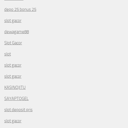
depo 25 bonus 25
slot gacor
dewagame88
Slot Gacor
slot
slot gacor
slot gacor
KASINOJITU
SAYAPTOGEL
slot deposit qris
slot gacor