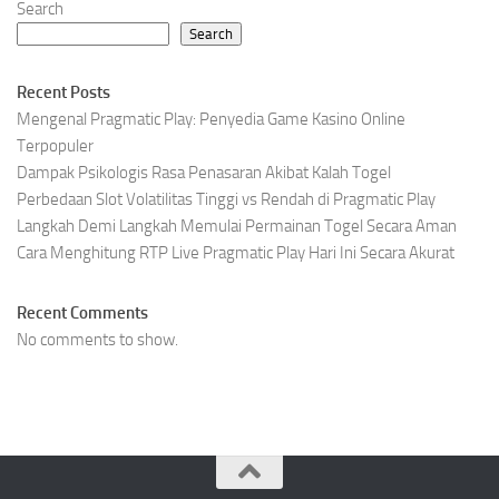
Search
Search
Recent Posts
Mengenal Pragmatic Play: Penyedia Game Kasino Online
Terpopuler
Dampak Psikologis Rasa Penasaran Akibat Kalah Togel
Perbedaan Slot Volatilitas Tinggi vs Rendah di Pragmatic Play
Langkah Demi Langkah Memulai Permainan Togel Secara Aman
Cara Menghitung RTP Live Pragmatic Play Hari Ini Secara Akurat
Recent Comments
No comments to show.