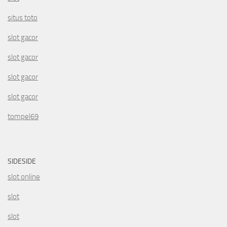
situs toto
slot gacor
slot gacor
slot gacor
slot gacor
tompel69
SIDESIDE
slot online
slot
slot