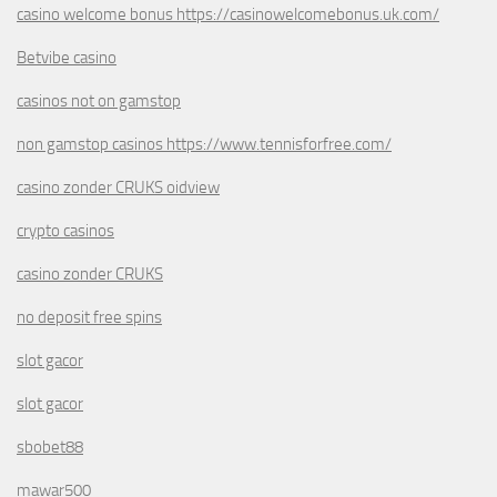
casino welcome bonus https://casinowelcomebonus.uk.com/
Betvibe casino
casinos not on gamstop
non gamstop casinos https://www.tennisforfree.com/
casino zonder CRUKS oidview
crypto casinos
casino zonder CRUKS
no deposit free spins
slot gacor
slot gacor
sbobet88
mawar500