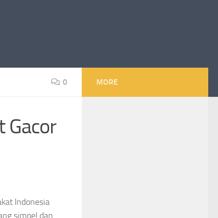
0
MORE
t Gacor
akat Indonesia
ang simpel dan