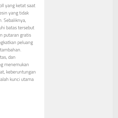
ll yang ketat saat
esin yang tidak
. Sebaliknya,
uhi batas tersebut
n putaran gratis
ingkatkan peluang
 tambahan.
tas, dan
uang menemukan
gat, keberuntungan
dalah kunci utama