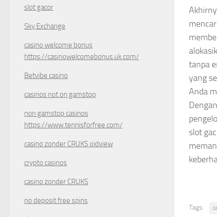
slot gacor
Akhirny
mencari
Sky Exchange
memberi
casino welcome bonus
alokasi
https://casinowelcomebonus.uk.com/
tanpa e
Betvibe casino
yang se
Anda m
casinos not on gamstop
Dengan 
non gamstop casinos
pengelo
https://www.tennisforfree.com/
slot ga
casino zonder CRUKS oidview
memang 
keberha
crypto casinos
casino zonder CRUKS
no deposit free spins
Tags:
c