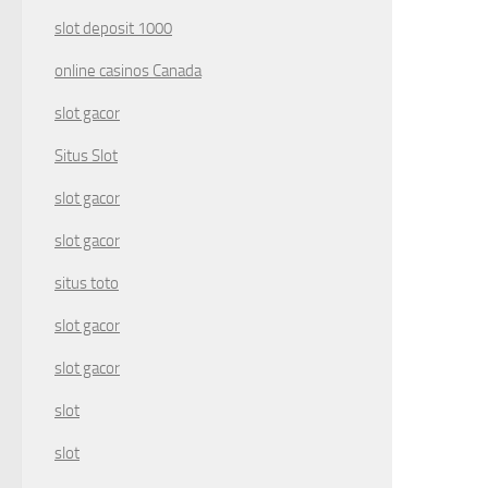
slot deposit 1000
online casinos Canada
slot gacor
Situs Slot
slot gacor
slot gacor
situs toto
slot gacor
slot gacor
slot
slot