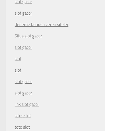
slot gacor
slot gacor
deneme bonusu veren siteler
Situs slot gacor
slot gacor
slot
slot
slot gacor
slot gacor
link slot gacor
situs slot
toto slot