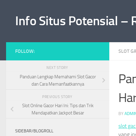
Skip to content
Info Situs Potensial –
FOLLOW:
SLOT G
NEXT STORY
Pan
Panduan Lengkap Memahami Slot Gacor
dan Cara Memanfaatkannya
Hari
PREVIOUS STORY
Slot Online Gacor Hari Ini: Tips dan Trik
Mendapatkan Jackpot Besar
BY
ADMI
slot gac
SIDEBAR/BLOGROLL
yang in