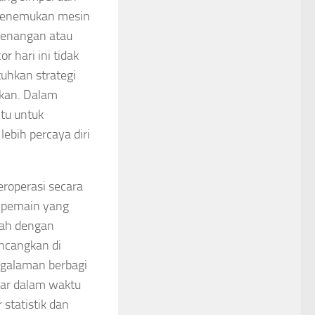
h menemukan mesin
menangan atau
r hari ini tidak
uhkan strategi
lkan. Dalam
itu untuk
ebih percaya diri
roperasi secara
h pemain yang
alah dengan
ncangkan di
ngalaman berbagi
ar dalam waktu
 statistik dan