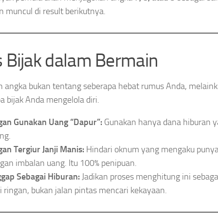
n muncul di result berikutnya.
s Bijak dalam Bermain
 angka bukan tentang seberapa hebat rumus Anda, melaink
a bijak Anda mengelola diri.
gan Gunakan Uang “Dapur”:
Gunakan hanya dana hiburan ya
ang.
gan Tergiur Janji Manis:
Hindari oknum yang mengaku punya 
gan imbalan uang. Itu 100% penipuan.
gap Sebagai Hiburan:
Jadikan proses menghitung ini sebaga
i ringan, bukan jalan pintas mencari kekayaan.