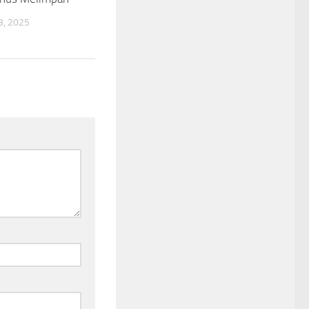
, 2025