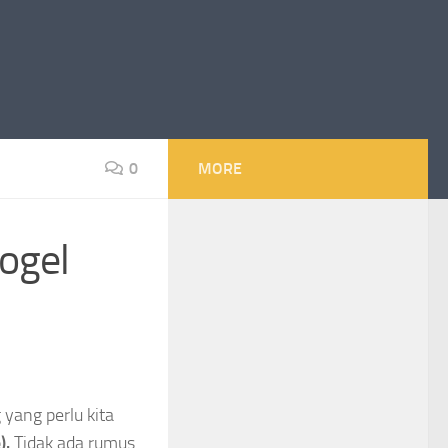
0
MORE
ogel
yang perlu kita
).
Tidak ada rumus