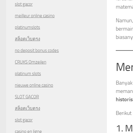
slot gacor
matema
meilleur online casino
Namun, 
platinumslots
bermain
biasany
สล็อตเว็บตรง
no deposit bonus codes
CRUKS Omzeilen
Mem
platinum slots
Banyak 
nieuwe online casino
memang
SLOT GACOR
historis
สล็อตเว็บตรง
Berikut
slot gacor
1. M
casino en ligne