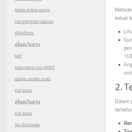
Metode 
beste online casino
keluar 
non gamstop casinos
Lih
WizeNoze
Gun
สล็อตเว็บตรง
pen
15$
slot
An
lista casino non AAMS
unt
casino zonder cruks
2. T
slot gacor
Dalam p
สล็อตเว็บตรง
tersebu
slot gacor
Ren
Sky Exchange
Ting