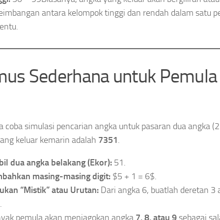
eimbangan antara kelompok tinggi dan rendah dalam satu p
tentu.
us Sederhana untuk Pemula 
ta coba simulasi pencarian angka untuk pasaran dua angka (2
ang keluar kemarin adalah
7351
.
il dua angka belakang (Ekor):
51.
bahkan masing-masing digit:
$5 + 1 = 6$.
ukan “Mistik” atau Urutan:
Dari angka 6, buatlah deretan 3
.
yak pemula akan menjagokan angka
7, 8, atau 9
sebagai sal