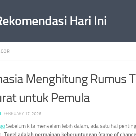
 Rekomendasi Hari Ini
ACOR
asia Menghitung Rumus T
rat untuk Pemula
N
·
FEBRUARY 17, 2026
go
Sebelum kita menyelam lebih dalam, ada satu hal penting 
n:
Togel adalah permainan keberuntungan (game of chance