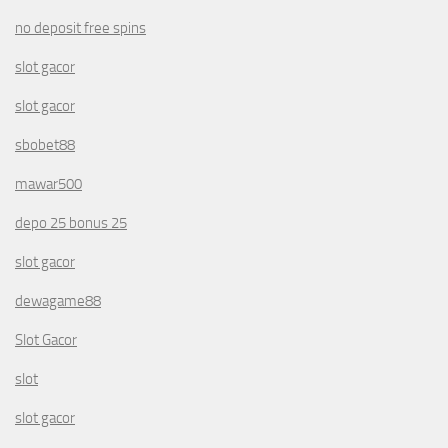
no deposit free spins
slot gacor
slot gacor
sbobet88
mawar500
depo 25 bonus 25
slot gacor
dewagame88
Slot Gacor
slot
slot gacor