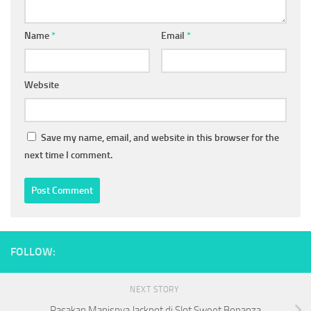
Name
*
Email
*
Website
Save my name, email, and website in this browser for the
next time I comment.
FOLLOW:
NEXT STORY
Rasakan Manisnya Jackpot di Slot Sweet Bonanza