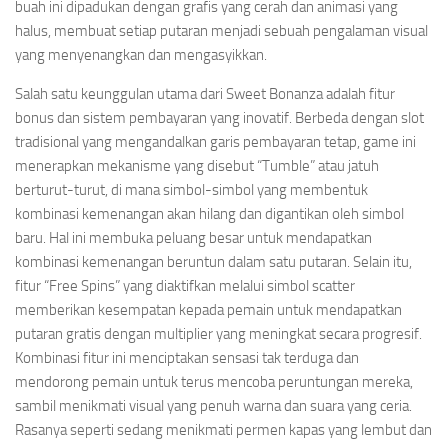
buah ini dipadukan dengan grafis yang cerah dan animasi yang
halus, membuat setiap putaran menjadi sebuah pengalaman visual
yang menyenangkan dan mengasyikkan.
Salah satu keunggulan utama dari Sweet Bonanza adalah fitur
bonus dan sistem pembayaran yang inovatif. Berbeda dengan slot
tradisional yang mengandalkan garis pembayaran tetap, game ini
menerapkan mekanisme yang disebut “Tumble” atau jatuh
berturut-turut, di mana simbol-simbol yang membentuk
kombinasi kemenangan akan hilang dan digantikan oleh simbol
baru. Hal ini membuka peluang besar untuk mendapatkan
kombinasi kemenangan beruntun dalam satu putaran. Selain itu,
fitur “Free Spins” yang diaktifkan melalui simbol scatter
memberikan kesempatan kepada pemain untuk mendapatkan
putaran gratis dengan multiplier yang meningkat secara progresif.
Kombinasi fitur ini menciptakan sensasi tak terduga dan
mendorong pemain untuk terus mencoba peruntungan mereka,
sambil menikmati visual yang penuh warna dan suara yang ceria.
Rasanya seperti sedang menikmati permen kapas yang lembut dan