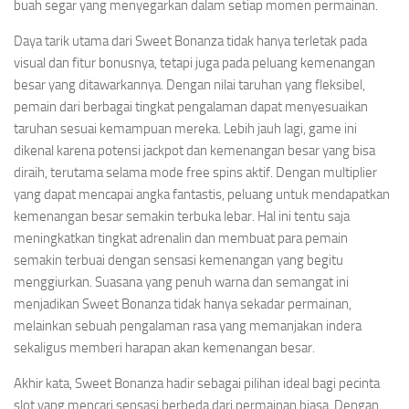
buah segar yang menyegarkan dalam setiap momen permainan.
Daya tarik utama dari Sweet Bonanza tidak hanya terletak pada
visual dan fitur bonusnya, tetapi juga pada peluang kemenangan
besar yang ditawarkannya. Dengan nilai taruhan yang fleksibel,
pemain dari berbagai tingkat pengalaman dapat menyesuaikan
taruhan sesuai kemampuan mereka. Lebih jauh lagi, game ini
dikenal karena potensi jackpot dan kemenangan besar yang bisa
diraih, terutama selama mode free spins aktif. Dengan multiplier
yang dapat mencapai angka fantastis, peluang untuk mendapatkan
kemenangan besar semakin terbuka lebar. Hal ini tentu saja
meningkatkan tingkat adrenalin dan membuat para pemain
semakin terbuai dengan sensasi kemenangan yang begitu
menggiurkan. Suasana yang penuh warna dan semangat ini
menjadikan Sweet Bonanza tidak hanya sekadar permainan,
melainkan sebuah pengalaman rasa yang memanjakan indera
sekaligus memberi harapan akan kemenangan besar.
Akhir kata, Sweet Bonanza hadir sebagai pilihan ideal bagi pecinta
slot yang mencari sensasi berbeda dari permainan biasa. Dengan