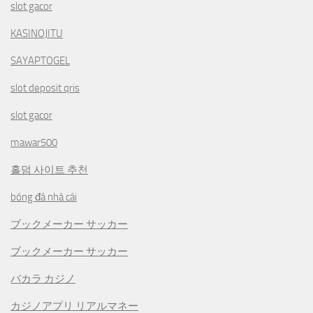
slot gacor
KASINOJITU
SAYAPTOGEL
slot deposit qris
slot gacor
mawar500
홀덤 사이트 추천
bóng đá nhà cái
ブックメーカー サッカー
ブックメーカー サッカー
バカラ カジノ
カジノアプリ リアルマネー