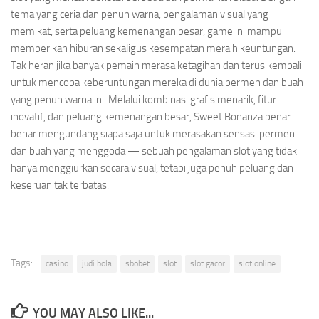
tema yang ceria dan penuh warna, pengalaman visual yang
memikat, serta peluang kemenangan besar, game ini mampu
memberikan hiburan sekaligus kesempatan meraih keuntungan.
Tak heran jika banyak pemain merasa ketagihan dan terus kembali
untuk mencoba keberuntungan mereka di dunia permen dan buah
yang penuh warna ini. Melalui kombinasi grafis menarik, fitur
inovatif, dan peluang kemenangan besar, Sweet Bonanza benar-
benar mengundang siapa saja untuk merasakan sensasi permen
dan buah yang menggoda — sebuah pengalaman slot yang tidak
hanya menggiurkan secara visual, tetapi juga penuh peluang dan
keseruan tak terbatas.
Tags:
casino
judi bola
sbobet
slot
slot gacor
slot online
YOU MAY ALSO LIKE...