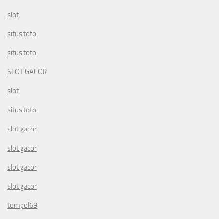
slot
situs toto
situs toto
SLOT GACOR
slot
situs toto
slot gacor
slot gacor
slot gacor
slot gacor
tompel69