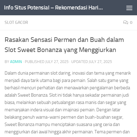
Info Situs Potensial – Rekomendasi Hari Ini
Skip to content
SLOT GACOR
0
Rasakan Sensasi Permen dan Buah dalam
Slot Sweet Bonanza yang Menggiurkan
BY
ADMIN
· PUBLISHED
JULY 27, 2025
· UPDATED
JULY 27, 2025
Dalam dunia permainan slot daring, inovasi dan tema yang menarik
menjadi daya tarik utama bagi para pemain. Salah satu game yang
berhasil mencuri perhatian dan menawarkan pengalaman berbeda
adalah Sweet Bonanza. Slot ini tidak hanya sekadar permainan judi
biasa, melainkan sebuah petualangan rasa manis dan segar yang
memanjakan indera visual dan imajinasi pemain. Dengan latar
belakang penuh warna-warni permen dan buah-buahan segar,
Sweet Bonanza mampu menciptakan suasana yang ceria dan
menggiurkan dari awal hingga akhir permainan. Tema permen dan