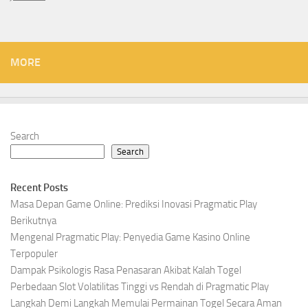
MORE
Search
Search
Recent Posts
Masa Depan Game Online: Prediksi Inovasi Pragmatic Play
Berikutnya
Mengenal Pragmatic Play: Penyedia Game Kasino Online
Terpopuler
Dampak Psikologis Rasa Penasaran Akibat Kalah Togel
Perbedaan Slot Volatilitas Tinggi vs Rendah di Pragmatic Play
Langkah Demi Langkah Memulai Permainan Togel Secara Aman