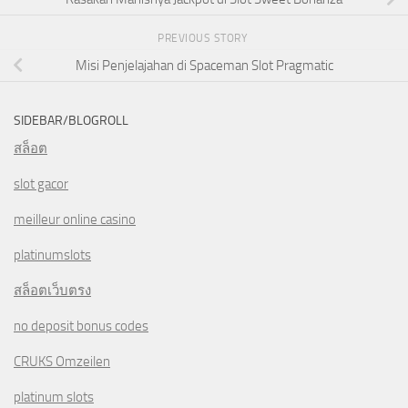
PREVIOUS STORY
Misi Penjelajahan di Spaceman Slot Pragmatic
SIDEBAR/BLOGROLL
สล็อต
slot gacor
meilleur online casino
platinumslots
สล็อตเว็บตรง
no deposit bonus codes
CRUKS Omzeilen
platinum slots