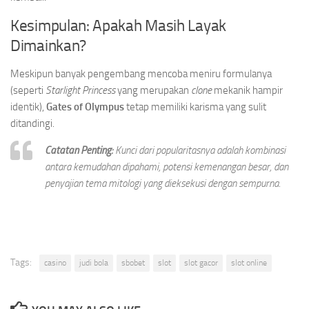
Kesimpulan: Apakah Masih Layak
Dimainkan?
Meskipun banyak pengembang mencoba meniru formulanya
(seperti
Starlight Princess
yang merupakan
clone
mekanik hampir
identik),
Gates of Olympus
tetap memiliki karisma yang sulit
ditandingi.
Catatan Penting:
Kunci dari popularitasnya adalah kombinasi
antara kemudahan dipahami, potensi kemenangan besar, dan
penyajian tema mitologi yang dieksekusi dengan sempurna.
Tags:
casino
judi bola
sbobet
slot
slot gacor
slot online