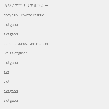
カジノアプリ リアルマネー
популярні крипто казино
slot gacor
slot gacor
deneme bonusu veren siteler
Situs slot gacor
slot gacor
slot
slot
slot gacor
slot gacor