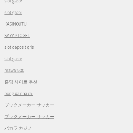
slot gacor
slot gacor
KASINOJITU
SAYAPTOGEL
slot deposit qris
slot gacor
mawar500
홀덤 사이트 추천
bóng đá nhà cái
ブックメーカー サッカー
ブックメーカー サッカー
バカラ カジノ