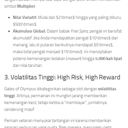
simbol
Multiplier
.
Nilai Variatif:
Mulai dari $2\times$ hingga yang paling diburu,
$500\times$.
Akumulasi Global:
Dalam babak
Free Spins
, pengali ini bersifat
akumulatif. Jika Anda mendapatkan pengali $10\times$ dan
menang, lalu di putaran berikutnya mendapat $5\times$,
maka total pengali menjadi $15\times$. Ini menciptakan
potensi kemenangan ledakan (
maxwin
) hingga
5.000 kali lipat
dari nilai taruhan.
3. Volatilitas Tinggi: High Risk, High Reward
Gates of Olympus dikategorikan sebagai slot dengan
volatilitas
tinggi
. Artinya, permainan ini mungkin jarang memberikan
kemenangan kecil, tetapi ketika ia “membayar”, jumlahnya
cenderung masif.
Pemain veteran menyukai tantangan ini karena memberikan
sensasi perburuan yang nyata. Bagi mereka, menunggu petir