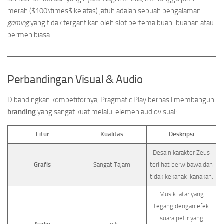
merah ($100\times$ ke atas) jatuh adalah sebuah pengalaman
gaming
yang tidak tergantikan oleh slot bertema buah-buahan atau
permen biasa.
Perbandingan Visual & Audio
Dibandingkan kompetitornya, Pragmatic Play berhasil membangun
branding
yang sangat kuat melalui elemen audiovisual:
Fitur
Kualitas
Deskripsi
Desain karakter Zeus
Grafis
Sangat Tajam
terlihat berwibawa dan
tidak kekanak-kanakan.
Musik latar yang
tegang dengan efek
suara petir yang