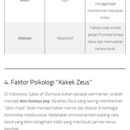
Audio
Epik
menggelegar
memberikan kepuasan
instan.
Transisi saat simbol
pecah (Tumble) terasa
Animasi
Responsif
halus dan memuaskan
secara visual.
4. Faktor Psikologi “Kakek Zeus”
Di Indonesia, Gates of Olympus bukan sekadar permainan; ia telah
menjadi
ikon budaya pop
. Karakter Zeus yang sering memberikan
“petir maut” telah menjadi bahan meme dan diskusi di berbagai
komunitas media sosial. Kedekatan emosional (dan kadang rasa
kesal yang bikin ketagihan) inilah yang membuat pemain terus
kembali.