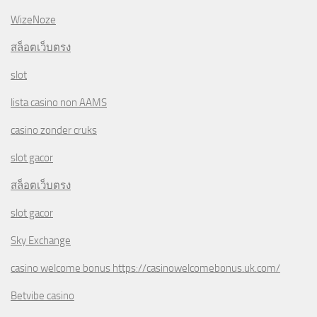
WizeNoze
สล็อตเว็บตรง
slot
lista casino non AAMS
casino zonder cruks
slot gacor
สล็อตเว็บตรง
slot gacor
Sky Exchange
casino welcome bonus https://casinowelcomebonus.uk.com/
Betvibe casino