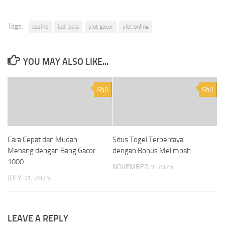
Tags:
casino
judi bola
slot gacor
slot online
YOU MAY ALSO LIKE...
0
0
Cara Cepat dan Mudah
Situs Togel Terpercaya
Menang dengan Bang Gacor
dengan Bonus Melimpah
1000
NOVEMBER 9, 2025
JULY 31, 2025
LEAVE A REPLY