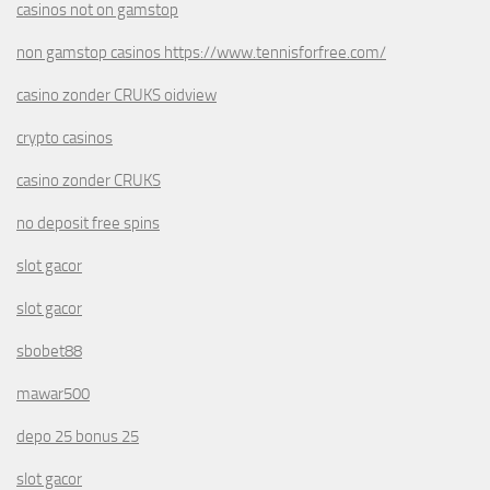
casinos not on gamstop
non gamstop casinos https://www.tennisforfree.com/
casino zonder CRUKS oidview
crypto casinos
casino zonder CRUKS
no deposit free spins
slot gacor
slot gacor
sbobet88
mawar500
depo 25 bonus 25
slot gacor