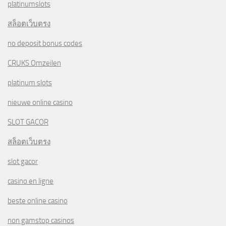
platinumslots
สล็อตเว็บตรง
no deposit bonus codes
CRUKS Omzeilen
platinum slots
nieuwe online casino
SLOT GACOR
สล็อตเว็บตรง
slot gacor
casino en ligne
beste online casino
non gamstop casinos