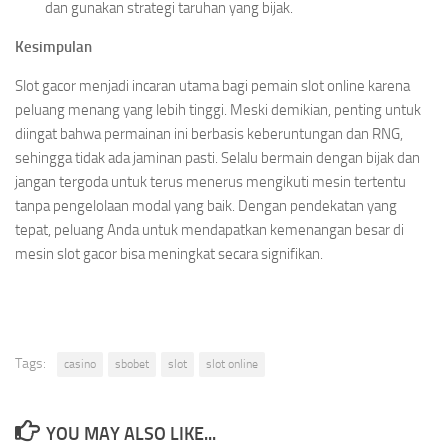
dan gunakan strategi taruhan yang bijak.
Kesimpulan
Slot gacor menjadi incaran utama bagi pemain slot online karena
peluang menang yang lebih tinggi. Meski demikian, penting untuk
diingat bahwa permainan ini berbasis keberuntungan dan RNG,
sehingga tidak ada jaminan pasti. Selalu bermain dengan bijak dan
jangan tergoda untuk terus menerus mengikuti mesin tertentu
tanpa pengelolaan modal yang baik. Dengan pendekatan yang
tepat, peluang Anda untuk mendapatkan kemenangan besar di
mesin slot gacor bisa meningkat secara signifikan.
Tags:
casino
sbobet
slot
slot online
YOU MAY ALSO LIKE...