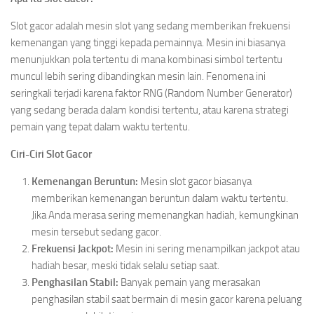
Slot gacor adalah mesin slot yang sedang memberikan frekuensi
kemenangan yang tinggi kepada pemainnya. Mesin ini biasanya
menunjukkan pola tertentu di mana kombinasi simbol tertentu
muncul lebih sering dibandingkan mesin lain. Fenomena ini
seringkali terjadi karena faktor RNG (Random Number Generator)
yang sedang berada dalam kondisi tertentu, atau karena strategi
pemain yang tepat dalam waktu tertentu.
Ciri-Ciri Slot Gacor
Kemenangan Beruntun:
Mesin slot gacor biasanya
memberikan kemenangan beruntun dalam waktu tertentu.
Jika Anda merasa sering memenangkan hadiah, kemungkinan
mesin tersebut sedang gacor.
Frekuensi Jackpot:
Mesin ini sering menampilkan jackpot atau
hadiah besar, meski tidak selalu setiap saat.
Penghasilan Stabil:
Banyak pemain yang merasakan
penghasilan stabil saat bermain di mesin gacor karena peluang