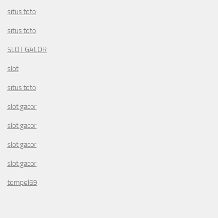
situs toto
situs toto
SLOT GACOR
slot
situs toto
slot gacor
slot gacor
slot gacor
slot gacor
tompel69