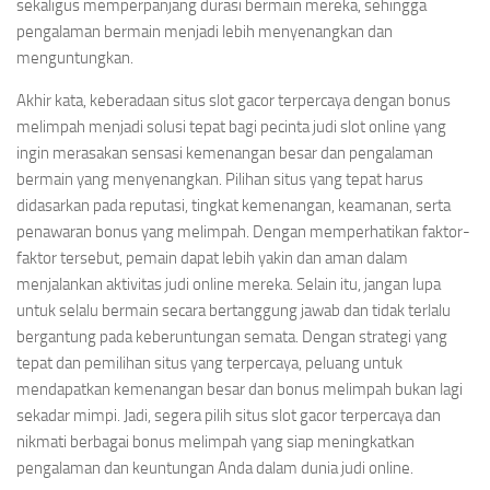
sekaligus memperpanjang durasi bermain mereka, sehingga
pengalaman bermain menjadi lebih menyenangkan dan
menguntungkan.
Akhir kata, keberadaan situs slot gacor terpercaya dengan bonus
melimpah menjadi solusi tepat bagi pecinta judi slot online yang
ingin merasakan sensasi kemenangan besar dan pengalaman
bermain yang menyenangkan. Pilihan situs yang tepat harus
didasarkan pada reputasi, tingkat kemenangan, keamanan, serta
penawaran bonus yang melimpah. Dengan memperhatikan faktor-
faktor tersebut, pemain dapat lebih yakin dan aman dalam
menjalankan aktivitas judi online mereka. Selain itu, jangan lupa
untuk selalu bermain secara bertanggung jawab dan tidak terlalu
bergantung pada keberuntungan semata. Dengan strategi yang
tepat dan pemilihan situs yang terpercaya, peluang untuk
mendapatkan kemenangan besar dan bonus melimpah bukan lagi
sekadar mimpi. Jadi, segera pilih situs slot gacor terpercaya dan
nikmati berbagai bonus melimpah yang siap meningkatkan
pengalaman dan keuntungan Anda dalam dunia judi online.