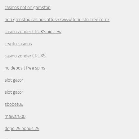
casinos not on gamstop
non gamstop casinos https://www.tennisforfree.com/
casino zonder CRUKS oidview
crypto casinos
casino zonder CRUKS
no deposit free spins
slot gacor
slot gacor
sbobet88
mawar500
depo 25 bonus 25