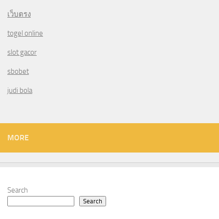
เว็บตรง
togel online
slot gacor
sbobet
judi bola
MORE
Search
Search