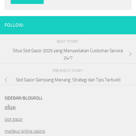
FOLLOW:
NEXT STORY
Situs Slot Gacor 2025 yang Menyediakan Customer Service
24/7
PREVIOUS STORY
Slot Gacor Gampang Menang: Strategi dan Tips Terbukti
SIDEBAR/BLOGROLL
สล็อต
slot gacor
meilleur online casino