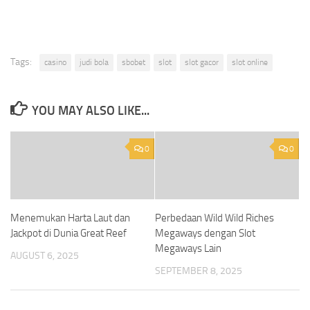
Tags:
casino
judi bola
sbobet
slot
slot gacor
slot online
YOU MAY ALSO LIKE...
0
0
Menemukan Harta Laut dan
Perbedaan Wild Wild Riches
Jackpot di Dunia Great Reef
Megaways dengan Slot
Megaways Lain
AUGUST 6, 2025
SEPTEMBER 8, 2025