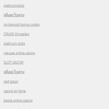
platinumslots
สล็อตเว็บตรง
no deposit bonus codes
CRUKS Omzeilen
platinum slots
nieuwe online casino
SLOT GACOR
สล็อตเว็บตรง
slot gacor
casino en ligne
beste online casino