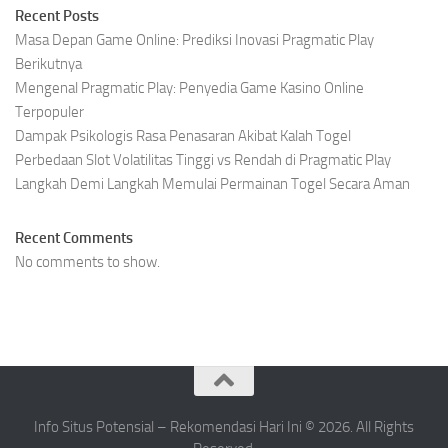
Recent Posts
Masa Depan Game Online: Prediksi Inovasi Pragmatic Play
Berikutnya
Mengenal Pragmatic Play: Penyedia Game Kasino Online
Terpopuler
Dampak Psikologis Rasa Penasaran Akibat Kalah Togel
Perbedaan Slot Volatilitas Tinggi vs Rendah di Pragmatic Play
Langkah Demi Langkah Memulai Permainan Togel Secara Aman
Recent Comments
No comments to show.
Info Situs Potensial – Rekomendasi Hari Ini © 2026. All Rights