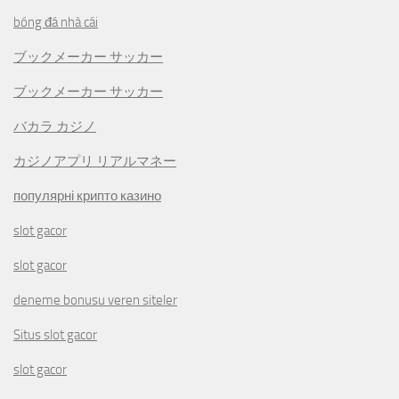
bóng đá nhà cái
ブックメーカー サッカー
ブックメーカー サッカー
バカラ カジノ
カジノアプリ リアルマネー
популярні крипто казино
slot gacor
slot gacor
deneme bonusu veren siteler
Situs slot gacor
slot gacor