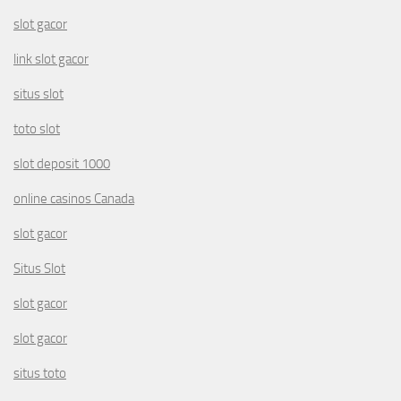
slot gacor
link slot gacor
situs slot
toto slot
slot deposit 1000
online casinos Canada
slot gacor
Situs Slot
slot gacor
slot gacor
situs toto