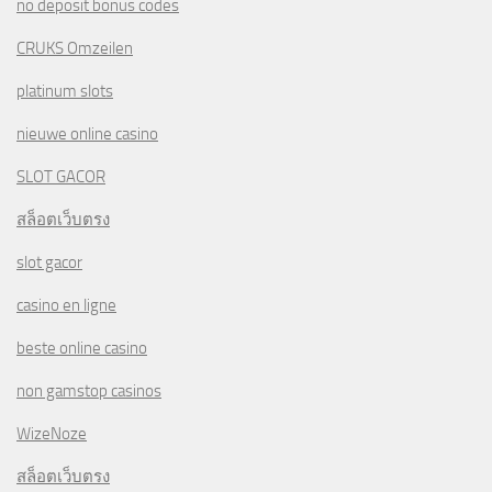
no deposit bonus codes
CRUKS Omzeilen
platinum slots
nieuwe online casino
SLOT GACOR
สล็อตเว็บตรง
slot gacor
casino en ligne
beste online casino
non gamstop casinos
WizeNoze
สล็อตเว็บตรง