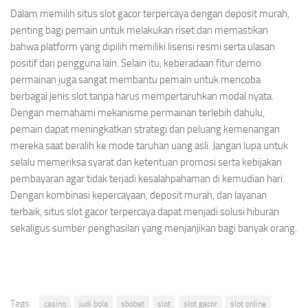
Dalam memilih situs slot gacor terpercaya dengan deposit murah,
penting bagi pemain untuk melakukan riset dan memastikan
bahwa platform yang dipilih memiliki lisensi resmi serta ulasan
positif dari pengguna lain. Selain itu, keberadaan fitur demo
permainan juga sangat membantu pemain untuk mencoba
berbagai jenis slot tanpa harus mempertaruhkan modal nyata.
Dengan memahami mekanisme permainan terlebih dahulu,
pemain dapat meningkatkan strategi dan peluang kemenangan
mereka saat beralih ke mode taruhan uang asli. Jangan lupa untuk
selalu memeriksa syarat dan ketentuan promosi serta kebijakan
pembayaran agar tidak terjadi kesalahpahaman di kemudian hari.
Dengan kombinasi kepercayaan, deposit murah, dan layanan
terbaik, situs slot gacor terpercaya dapat menjadi solusi hiburan
sekaligus sumber penghasilan yang menjanjikan bagi banyak orang.
Tags:
casino
judi bola
sbobet
slot
slot gacor
slot online