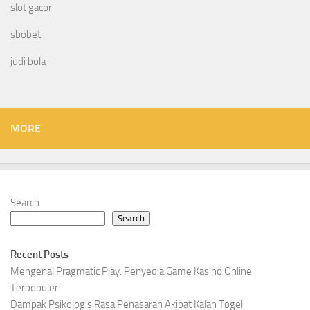
slot gacor
sbobet
judi bola
MORE
Search
Search
Recent Posts
Mengenal Pragmatic Play: Penyedia Game Kasino Online
Terpopuler
Dampak Psikologis Rasa Penasaran Akibat Kalah Togel