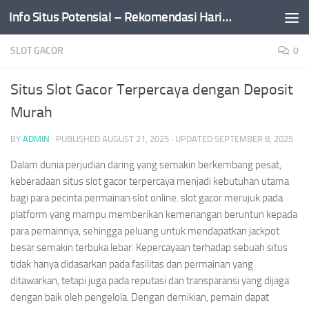
Info Situs Potensial – Rekomendasi Hari Ini
Skip to content
SLOT GACOR
0
Situs Slot Gacor Terpercaya dengan Deposit
Murah
BY
ADMIN
· PUBLISHED
AUGUST 21, 2025
· UPDATED
SEPTEMBER 8, 2025
Dalam dunia perjudian daring yang semakin berkembang pesat,
keberadaan situs slot gacor terpercaya menjadi kebutuhan utama
bagi para pecinta permainan slot online. slot gacor merujuk pada
platform yang mampu memberikan kemenangan beruntun kepada
para pemainnya, sehingga peluang untuk mendapatkan jackpot
besar semakin terbuka lebar. Kepercayaan terhadap sebuah situs
tidak hanya didasarkan pada fasilitas dan permainan yang
ditawarkan, tetapi juga pada reputasi dan transparansi yang dijaga
dengan baik oleh pengelola. Dengan demikian, pemain dapat