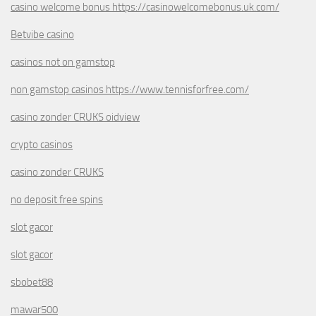
casino welcome bonus https://casinowelcomebonus.uk.com/
Betvibe casino
casinos not on gamstop
non gamstop casinos https://www.tennisforfree.com/
casino zonder CRUKS oidview
crypto casinos
casino zonder CRUKS
no deposit free spins
slot gacor
slot gacor
sbobet88
mawar500