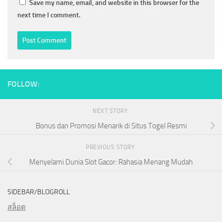
Save my name, email, and website in this browser for the
next time I comment.
FOLLOW:
NEXT STORY
Bonus dan Promosi Menarik di Situs Togel Resmi
PREVIOUS STORY
Menyelami Dunia Slot Gacor: Rahasia Menang Mudah
SIDEBAR/BLOGROLL
สล็อต