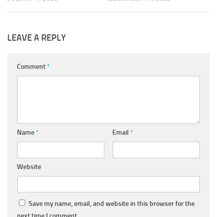
LEAVE A REPLY
Comment
*
Name
*
Email
*
Website
Save my name, email, and website in this browser for the
next time I comment.