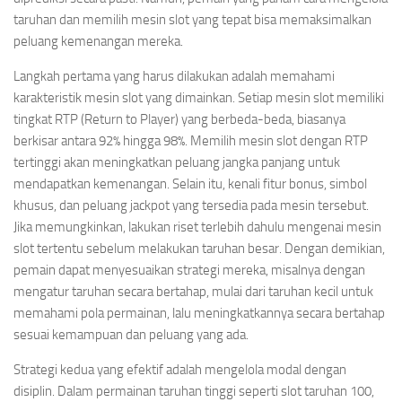
taruhan dan memilih mesin slot yang tepat bisa memaksimalkan
peluang kemenangan mereka.
Langkah pertama yang harus dilakukan adalah memahami
karakteristik mesin slot yang dimainkan. Setiap mesin slot memiliki
tingkat RTP (Return to Player) yang berbeda-beda, biasanya
berkisar antara 92% hingga 98%. Memilih mesin slot dengan RTP
tertinggi akan meningkatkan peluang jangka panjang untuk
mendapatkan kemenangan. Selain itu, kenali fitur bonus, simbol
khusus, dan peluang jackpot yang tersedia pada mesin tersebut.
Jika memungkinkan, lakukan riset terlebih dahulu mengenai mesin
slot tertentu sebelum melakukan taruhan besar. Dengan demikian,
pemain dapat menyesuaikan strategi mereka, misalnya dengan
mengatur taruhan secara bertahap, mulai dari taruhan kecil untuk
memahami pola permainan, lalu meningkatkannya secara bertahap
sesuai kemampuan dan peluang yang ada.
Strategi kedua yang efektif adalah mengelola modal dengan
disiplin. Dalam permainan taruhan tinggi seperti slot taruhan 100,