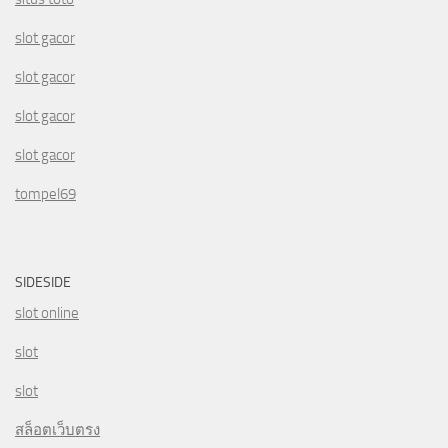
slot gacor
slot gacor
slot gacor
slot gacor
tompel69
SIDESIDE
slot online
slot
slot
สล็อตเว็บตรง