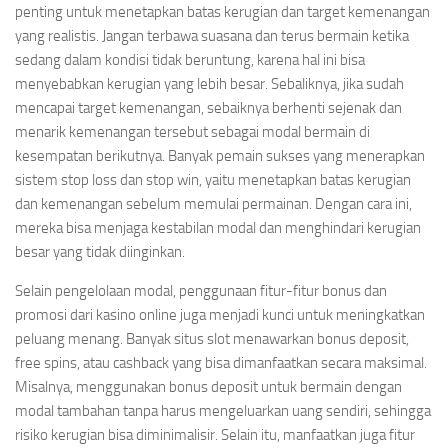
penting untuk menetapkan batas kerugian dan target kemenangan
yang realistis. Jangan terbawa suasana dan terus bermain ketika
sedang dalam kondisi tidak beruntung, karena hal ini bisa
menyebabkan kerugian yang lebih besar. Sebaliknya, jika sudah
mencapai target kemenangan, sebaiknya berhenti sejenak dan
menarik kemenangan tersebut sebagai modal bermain di
kesempatan berikutnya. Banyak pemain sukses yang menerapkan
sistem stop loss dan stop win, yaitu menetapkan batas kerugian
dan kemenangan sebelum memulai permainan. Dengan cara ini,
mereka bisa menjaga kestabilan modal dan menghindari kerugian
besar yang tidak diinginkan.
Selain pengelolaan modal, penggunaan fitur-fitur bonus dan
promosi dari kasino online juga menjadi kunci untuk meningkatkan
peluang menang. Banyak situs slot menawarkan bonus deposit,
free spins, atau cashback yang bisa dimanfaatkan secara maksimal.
Misalnya, menggunakan bonus deposit untuk bermain dengan
modal tambahan tanpa harus mengeluarkan uang sendiri, sehingga
risiko kerugian bisa diminimalisir. Selain itu, manfaatkan juga fitur