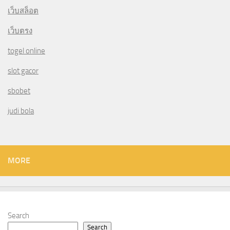
เว็บสล็อต
เว็บตรง
togel online
slot gacor
sbobet
judi bola
MORE
Search
Search