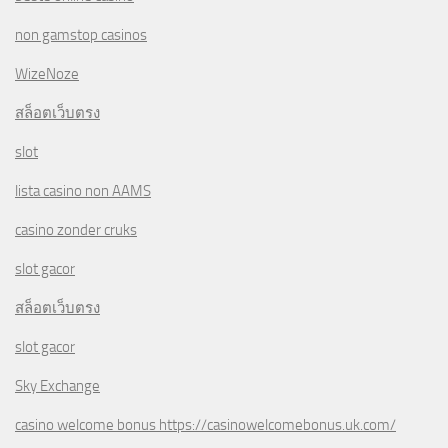
non gamstop casinos
WizeNoze
สล็อตเว็บตรง
slot
lista casino non AAMS
casino zonder cruks
slot gacor
สล็อตเว็บตรง
slot gacor
Sky Exchange
casino welcome bonus https://casinowelcomebonus.uk.com/