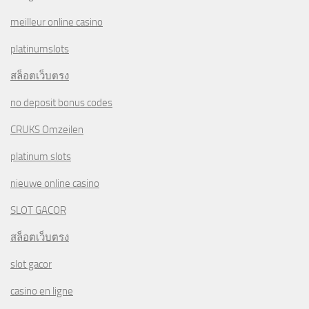
meilleur online casino
platinumslots
สล็อตเว็บตรง
no deposit bonus codes
CRUKS Omzeilen
platinum slots
nieuwe online casino
SLOT GACOR
สล็อตเว็บตรง
slot gacor
casino en ligne