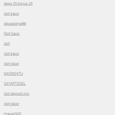
depo 25 bonus 25
slot gacor
dewagame88
Slot Gacor
slot
slot gacor
slot gacor
KASINOJITU
SAYAPTOGEL
slot deposit qris
slot gacor
mawar500