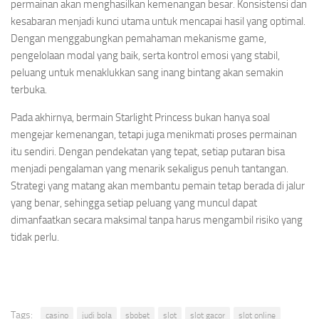
permainan akan menghasilkan kemenangan besar. Konsistensi dan
kesabaran menjadi kunci utama untuk mencapai hasil yang optimal.
Dengan menggabungkan pemahaman mekanisme game,
pengelolaan modal yang baik, serta kontrol emosi yang stabil,
peluang untuk menaklukkan sang inang bintang akan semakin
terbuka.
Pada akhirnya, bermain Starlight Princess bukan hanya soal
mengejar kemenangan, tetapi juga menikmati proses permainan
itu sendiri. Dengan pendekatan yang tepat, setiap putaran bisa
menjadi pengalaman yang menarik sekaligus penuh tantangan.
Strategi yang matang akan membantu pemain tetap berada di jalur
yang benar, sehingga setiap peluang yang muncul dapat
dimanfaatkan secara maksimal tanpa harus mengambil risiko yang
tidak perlu.
Tags:
casino
judi bola
sbobet
slot
slot gacor
slot online