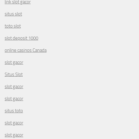
link slot gacor
situs slot
toto slot
slot deposit 1000
online casinos Canada
slot gacor
Situs Slot
slot gacor
slot gacor
situs toto
slot gacor
slot gacor