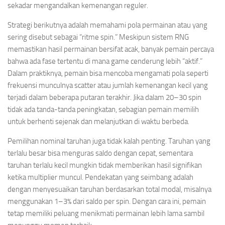
sekadar mengandalkan kemenangan reguler.
Strategi berikutnya adalah memahami pola permainan atau yang
sering disebut sebagai “ritme spin.” Meskipun sistem RNG
memastikan hasil permainan bersifat acak, banyak pemain percaya
bahwa ada fase tertentu di mana game cenderung lebih “aktif.”
Dalam praktiknya, pemain bisa mencoba mengamati pola seperti
frekuensi munculnya scatter atau jumlah kemenangan kecil yang
terjadi dalam beberapa putaran terakhir. Jika dalam 20–30 spin
tidak ada tanda-tanda peningkatan, sebagian pemain memilih
untuk berhenti sejenak dan melanjutkan di waktu berbeda.
Pemilihan nominal taruhan juga tidak kalah penting. Taruhan yang
terlalu besar bisa menguras saldo dengan cepat, sementara
taruhan terlalu kecil mungkin tidak memberikan hasil signifikan
ketika multiplier muncul. Pendekatan yang seimbang adalah
dengan menyesuaikan taruhan berdasarkan total modal, misalnya
menggunakan 1–3% dari saldo per spin. Dengan cara ini, pemain
tetap memiliki peluang menikmati permainan lebih lama sambil