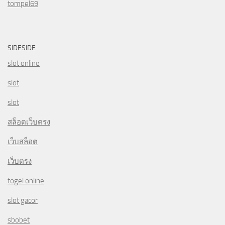
tompel69
SIDESIDE
slot online
slot
slot
สล็อตเว็บตรง
เว็บสล็อต
เว็บตรง
togel online
slot gacor
sbobet