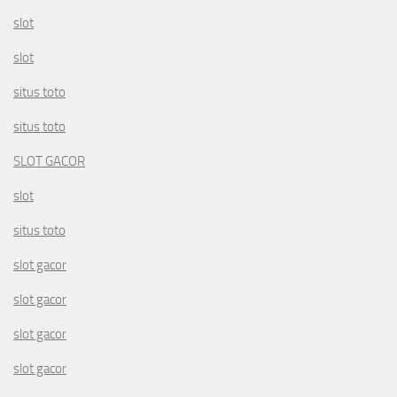
slot
slot
situs toto
situs toto
SLOT GACOR
slot
situs toto
slot gacor
slot gacor
slot gacor
slot gacor