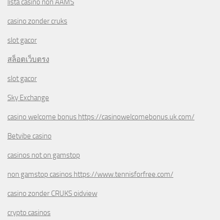
lista casino non AAMS
casino zonder cruks
slot gacor
สล็อตเว็บตรง
slot gacor
Sky Exchange
casino welcome bonus https://casinowelcomebonus.uk.com/
Betvibe casino
casinos not on gamstop
non gamstop casinos https://www.tennisforfree.com/
casino zonder CRUKS oidview
crypto casinos