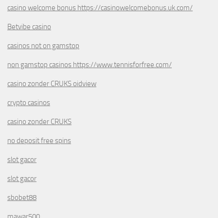
casino welcome bonus https://casinowelcomebonus.uk.com/
Betvibe casino
casinos not on gamstop
non gamstop casinos https://www.tennisforfree.com/
casino zonder CRUKS oidview
crypto casinos
casino zonder CRUKS
no deposit free spins
slot gacor
slot gacor
sbobet88
mawar500