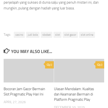
penjelajah yang sukses di dunia salju yang penuh misteri ini, dan
mungkin, pulang dengan hadiah yang luar biasa.
Tags:
casino
judi bola
sbobet
slot
slot gacor
slot online
YOU MAY ALSO LIKE...
0
0
Bocoran Jam Gacor Bermain
Ulasan Mendalam: Kualitas
Slot Pragmatic Play Hari Ini
dan Keamanan Bermain di
Platform Pragmatic Play
APRIL 27, 2026
DECEMBER 10, 2025