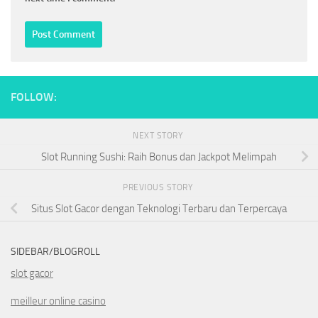
FOLLOW:
NEXT STORY
Slot Running Sushi: Raih Bonus dan Jackpot Melimpah
PREVIOUS STORY
Situs Slot Gacor dengan Teknologi Terbaru dan Terpercaya
SIDEBAR/BLOGROLL
slot gacor
meilleur online casino