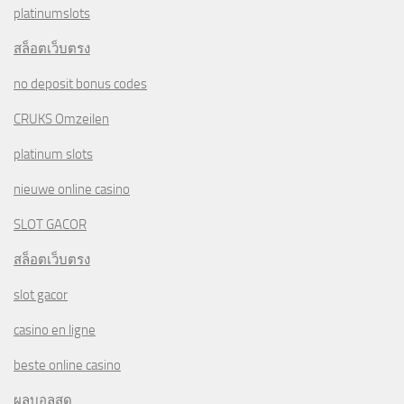
platinumslots
สล็อตเว็บตรง
no deposit bonus codes
CRUKS Omzeilen
platinum slots
nieuwe online casino
SLOT GACOR
สล็อตเว็บตรง
slot gacor
casino en ligne
beste online casino
ผลบอลสด