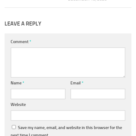
LEAVE A REPLY
Comment
*
Name
*
Email
*
Website
Save my name, email, and website in this browser for the
next time I comment.