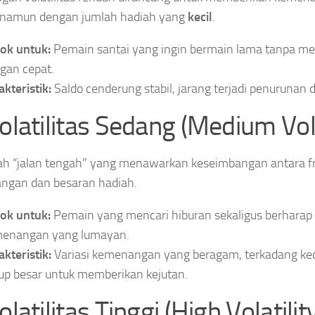
 namun dengan jumlah hadiah yang
kecil
.
ok untuk:
Pemain santai yang ingin bermain lama tanpa me
gan cepat.
akteristik:
Saldo cenderung stabil, jarang terjadi penurunan d
Volatilitas Sedang (Medium Vola
lah “jalan tengah” yang menawarkan keseimbangan antara f
ngan dan besaran hadiah.
ok untuk:
Pemain yang mencari hiburan sekaligus berhara
enangan yang lumayan.
akteristik:
Variasi kemenangan yang beragam, terkadang keci
up besar untuk memberikan kejutan.
olatilitas Tinggi (High Volatilit