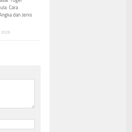
la: Cara
ngka dan Jenis
 2026