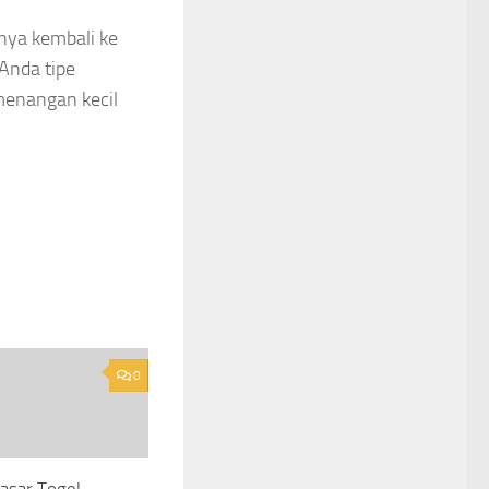
anya kembali ke
Anda tipe
menangan kecil
0
asar Togel