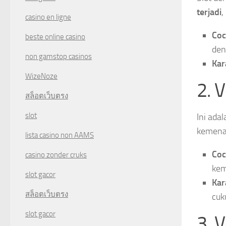
terjadi
,
casino en ligne
Coc
beste online casino
den
non gamstop casinos
Kar
WizeNoze
2. 
สล็อตเว็บตรง
slot
Ini ada
kemena
lista casino non AAMS
Coc
casino zonder cruks
kem
slot gacor
Kar
สล็อตเว็บตรง
cuk
slot gacor
3. V