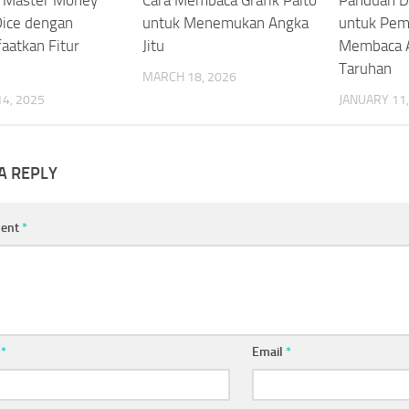
Dice dengan
untuk Menemukan Angka
untuk Pemu
atkan Fitur
Jitu
Membaca A
Taruhan
MARCH 18, 2026
4, 2025
JANUARY 11,
A REPLY
ent
*
e
*
Email
*