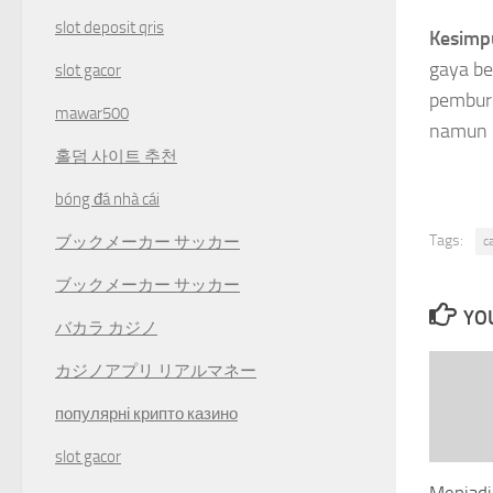
slot deposit qris
Kesimp
gaya be
slot gacor
pemburu
mawar500
namun 
홀덤 사이트 추천
bóng đá nhà cái
Tags:
ブックメーカー サッカー
c
ブックメーカー サッカー
YOU
バカラ カジノ
カジノアプリ リアルマネー
популярні крипто казино
slot gacor
Menjadi