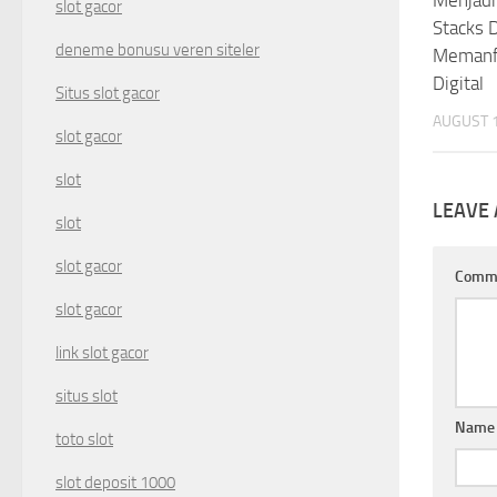
slot gacor
Stacks 
deneme bonusu veren siteler
Memanfa
Digital
Situs slot gacor
AUGUST 1
slot gacor
slot
LEAVE 
slot
slot gacor
Comm
slot gacor
link slot gacor
situs slot
Nam
toto slot
slot deposit 1000