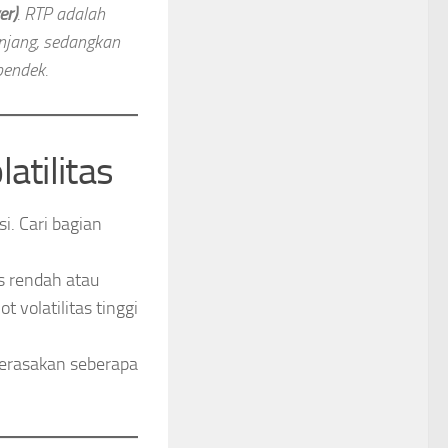
er)
. RTP adalah
njang, sedangkan
pendek.
atilitas
i. Cari bagian
tas rendah atau
t volatilitas tinggi
merasakan seberapa