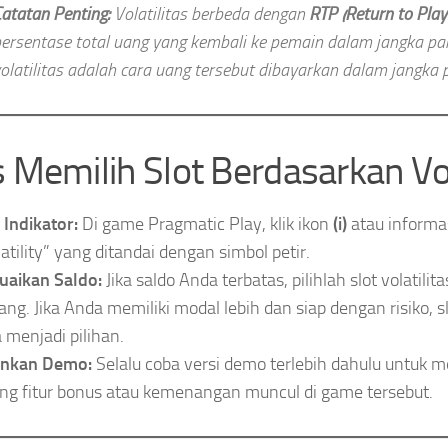
atatan Penting:
Volatilitas berbeda dengan
RTP (Return to Play
ersentase total uang yang kembali ke pemain dalam jangka pa
olatilitas adalah cara uang tersebut dibayarkan dalam jangka 
s Memilih Slot Berdasarkan Vol
 Indikator:
Di game Pragmatic Play, klik ikon
(i)
atau informas
latility” yang ditandai dengan simbol petir.
uaikan Saldo:
Jika saldo Anda terbatas, pilihlah slot volatili
ang. Jika Anda memiliki modal lebih dan siap dengan risiko, slo
a menjadi pilihan.
nkan Demo:
Selalu coba versi demo terlebih dahulu untuk 
ing fitur bonus atau kemenangan muncul di game tersebut.