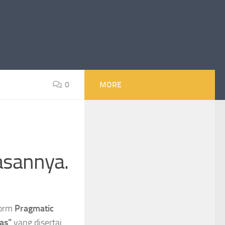
0
MORE
asannya.
form
Pragmatic
tas”
yang disertai