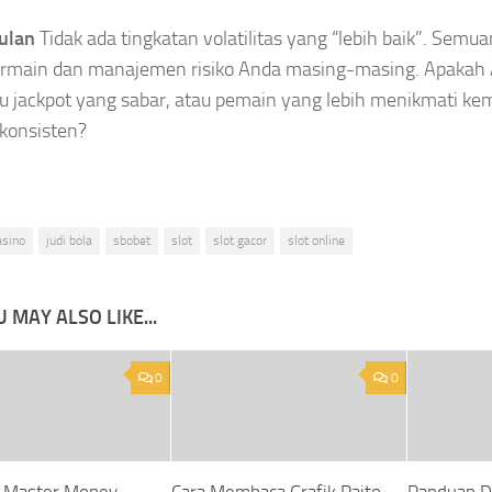
ulan
Tidak ada tingkatan volatilitas yang “lebih baik”. Semu
rmain dan manajemen risiko Anda masing-masing. Apakah 
 jackpot yang sabar, atau pemain yang lebih menikmati ke
konsisten?
asino
judi bola
sbobet
slot
slot gacor
slot online
 MAY ALSO LIKE...
0
0
 Master Money
Cara Membaca Grafik Paito
Panduan D