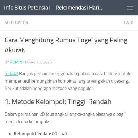
Info Situs Potensial – Rekomendasi Hari Ini
Skip to content
SLOT GACOR
0
Cara Menghitung Rumus Togel yang Paling
Akurat.
BY
ADMIN
·
MARCH 3, 2026
roda4d
Banyak pemain menggunakan pola dari data historis untuk
memperkecil kemungkinan kombinasi angka yang akan dipasang.
Berikut adalah beberapa metode yang populer:
1. Metode Kelompok Tinggi-Rendah
Dalam permainan 2D (dua angka), angka-angka biasanya dibagi
menjadi dua kelompok:
Kelompok Rendah:
00 – 49