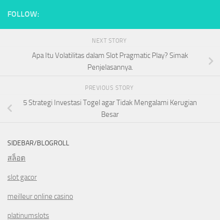
FOLLOW:
NEXT STORY
Apa Itu Volatilitas dalam Slot Pragmatic Play? Simak
Penjelasannya.
PREVIOUS STORY
5 Strategi Investasi Togel agar Tidak Mengalami Kerugian
Besar
SIDEBAR/BLOGROLL
สล็อต
slot gacor
meilleur online casino
platinumslots