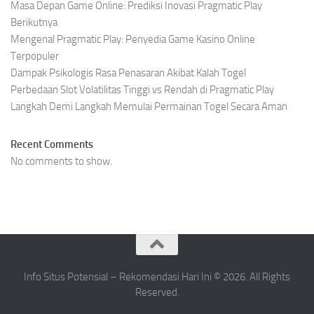
Masa Depan Game Online: Prediksi Inovasi Pragmatic Play
Berikutnya
Mengenal Pragmatic Play: Penyedia Game Kasino Online
Terpopuler
Dampak Psikologis Rasa Penasaran Akibat Kalah Togel
Perbedaan Slot Volatilitas Tinggi vs Rendah di Pragmatic Play
Langkah Demi Langkah Memulai Permainan Togel Secara Aman
Recent Comments
No comments to show.
Info Situs Potensial – Rekomendasi Hari Ini © 2026. All Rights
Reserved.