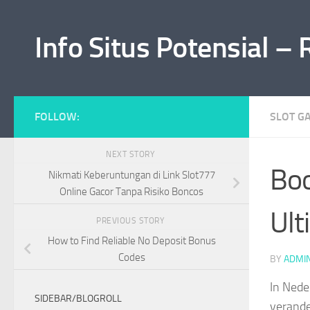
Skip to content
Info Situs Potensial –
FOLLOW:
SLOT G
NEXT STORY
Bo
Nikmati Keberuntungan di Link Slot777
Online Gacor Tanpa Risiko Boncos
Ult
PREVIOUS STORY
How to Find Reliable No Deposit Bonus
Codes
BY
ADMI
In Nede
SIDEBAR/BLOGROLL
verande