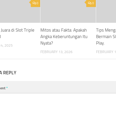
0
0
Juara di Slot Triple
Mitos atau Fakta: Apakah
Tips Meng
d
Angka Keberuntungan Itu
Bermain Sl
Nyata?
Play.
4, 2025
FEBRUARY 13, 2026
FEBRUARY 1
A REPLY
ent
*