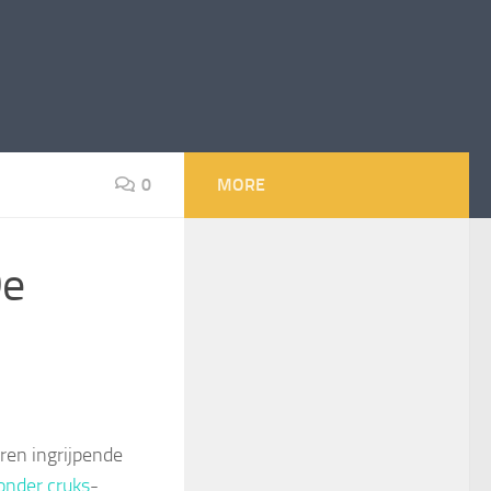
0
MORE
De
aren ingrijpende
onder cruks
-