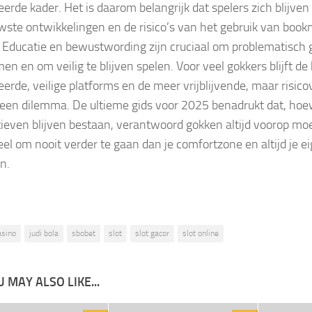
eerde kader. Het is daarom belangrijk dat spelers zich blijve
wste ontwikkelingen en de risico’s van het gebruik van boo
Educatie en bewustwording zijn cruciaal om problematisch 
en en om veilig te blijven spelen. Voor veel gokkers blijft de
eerde, veilige platforms en de meer vrijblijvende, maar risico
en dilemma. De ultieme gids voor 2025 benadrukt dat, hoe
tieven blijven bestaan, verantwoord gokken altijd voorop moe
eel om nooit verder te gaan dan je comfortzone en altijd je e
n.
asino
judi bola
sbobet
slot
slot gacor
slot online
 MAY ALSO LIKE...