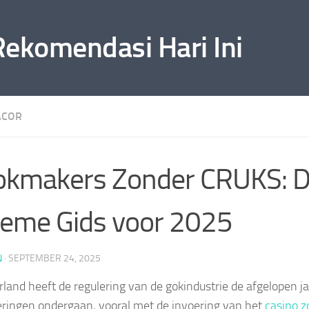
 Rekomendasi Hari Ini
ACOR
okmakers Zonder CRUKS: 
ieme Gids voor 2025
N
·
SEPTEMBER 24, 2025
rland heeft de regulering van de gokindustrie de afgelopen j
ringen ondergaan, vooral met de invoering van het
casino z