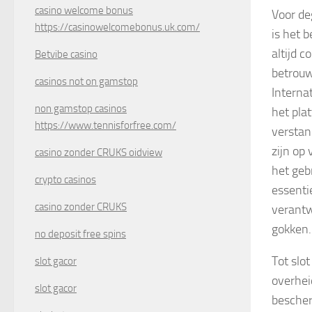
casino welcome bonus
Voor de
https://casinowelcomebonus.uk.com/
is het 
altijd 
Betvibe casino
betrouw
casinos not on gamstop
Internat
non gamstop casinos
het pla
https://www.tennisforfree.com/
verstan
zijn op
casino zonder CRUKS oidview
het geb
crypto casinos
essenti
casino zonder CRUKS
verantw
gokken.
no deposit free spins
Tot slo
slot gacor
overhei
slot gacor
bescher