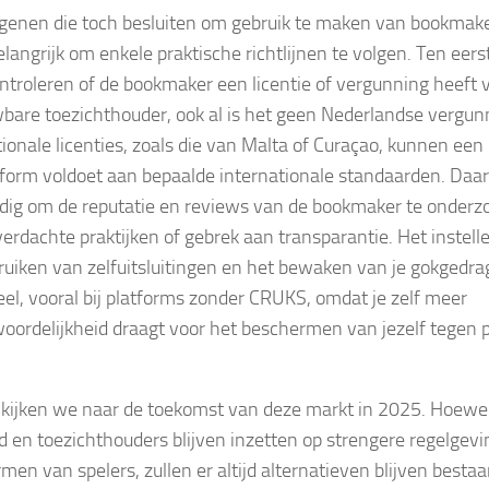
genen die toch besluiten om gebruik te maken van bookmak
belangrijk om enkele praktische richtlijnen te volgen. Ten eer
controleren of de bookmaker een licentie of vergunning heeft
bare toezichthouder, ook al is het geen Nederlandse vergun
ionale licenties, zoals die van Malta of Curaçao, kunnen een i
tform voldoet aan bepaalde internationale standaarden. Daar
dig om de reputatie en reviews van de bookmaker te onderzo
 verdachte praktijken of gebrek aan transparantie. Het instell
ruiken van zelfuitsluitingen en het bewaken van je gokgedrag
eel, vooral bij platforms zonder CRUKS, omdat je zelf meer
oordelijkheid draagt voor het beschermen van jezelf tegen 
t kijken we naar de toekomst van deze markt in 2025. Hoewe
d en toezichthouders blijven inzetten op strengere regelgevi
men van spelers, zullen er altijd alternatieven blijven bestaa