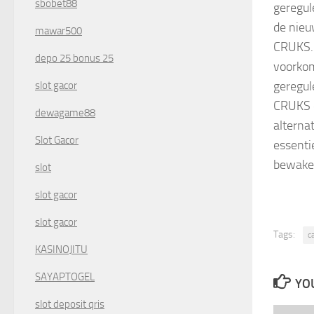
sbobet88
geregul
de nieu
mawar500
CRUKS. 
depo 25 bonus 25
voorkom
geregul
slot gacor
CRUKS e
dewagame88
alterna
Slot Gacor
essenti
bewake
slot
slot gacor
slot gacor
Tags:
c
KASINOJITU
SAYAPTOGEL
YOU
slot deposit qris