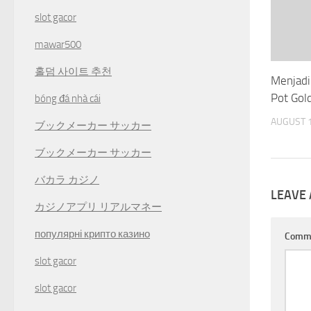
slot gacor
mawar500
홀덤 사이트 추천
Menjadi 
Pot Gol
bóng đá nhà cái
AUGUST 1
ブックメーカー サッカー
ブックメーカー サッカー
バカラ カジノ
LEAVE 
カジノアプリ リアルマネー
популярні крипто казино
Comm
slot gacor
slot gacor