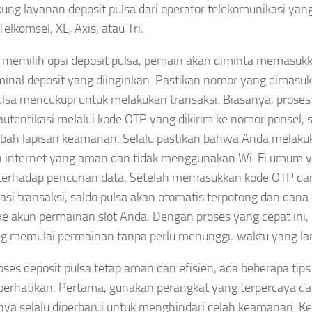
ng layanan deposit pulsa dari operator telekomunikasi yan
Telkomsel, XL, Axis, atau Tri.
 memilih opsi deposit pulsa, pemain akan diminta memasuk
inal deposit yang diinginkan. Pastikan nomor yang dimasu
ulsa mencukupi untuk melakukan transaksi. Biasanya, proses 
autentikasi melalui kode OTP yang dikirim ke nomor ponsel, 
h lapisan keamanan. Selalu pastikan bahwa Anda melakuka
n internet yang aman dan tidak menggunakan Wi-Fi umum y
terhadap pencurian data. Setelah memasukkan kode OTP d
asi transaksi, saldo pulsa akan otomatis terpotong dan dana
e akun permainan slot Anda. Dengan proses yang cepat ini,
g memulai permainan tanpa perlu menunggu waktu yang la
oses deposit pulsa tetap aman dan efisien, ada beberapa ti
iperhatikan. Pertama, gunakan perangkat yang terpercaya da
nya selalu diperbarui untuk menghindari celah keamanan. Ke