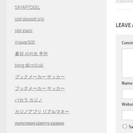
FEBRUARY
SAYAPTOGEL
slot deposit qris
LEAVE 
slot gacor
mawar500
Comm
홀덤 사이트 추천
bóng đá nhà cái
ブックメーカー サッカー
Nam
ブックメーカー サッカー
バカラ カジノ
Websi
カジノアプリ リアルマネー
популярні крипто казино
Sa