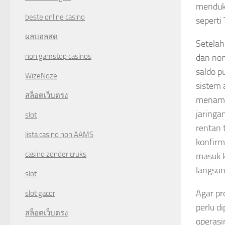
menduku
beste online casino
seperti 
ผลบอลสด
Setelah
non gamstop casinos
dan nom
saldo p
WizeNoze
sistem 
สล็อตเว็บตรง
menamba
jaringa
slot
rentan 
lista casino non AAMS
konfirm
casino zonder cruks
masuk k
langsun
slot
Agar pr
slot gacor
perlu d
สล็อตเว็บตรง
operasi