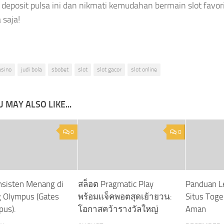
deposit pulsa ini dan nikmati kemudahan bermain slot favor
 saja!
asino
judi bola
sbobet
slot
slot gacor
slot online
 MAY ALSO LIKE...
0
0
nsisten Menang di
สล็อต Pragmatic Play
Panduan L
 Olympus (Gates
พร้อมแจ็คพอตสุดเย้ายวน:
Situs Toge
pus).
โอกาสคว้ารางวัลใหญ่
Aman