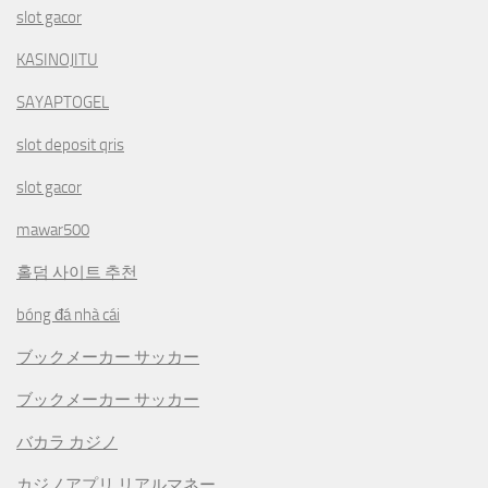
slot gacor
KASINOJITU
SAYAPTOGEL
slot deposit qris
slot gacor
mawar500
홀덤 사이트 추천
bóng đá nhà cái
ブックメーカー サッカー
ブックメーカー サッカー
バカラ カジノ
カジノアプリ リアルマネー