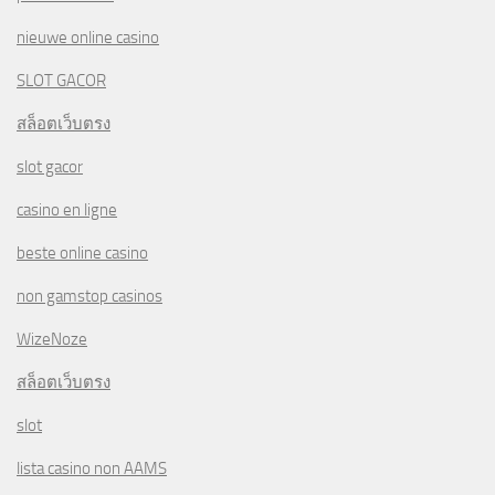
nieuwe online casino
SLOT GACOR
สล็อตเว็บตรง
slot gacor
casino en ligne
beste online casino
non gamstop casinos
WizeNoze
สล็อตเว็บตรง
slot
lista casino non AAMS