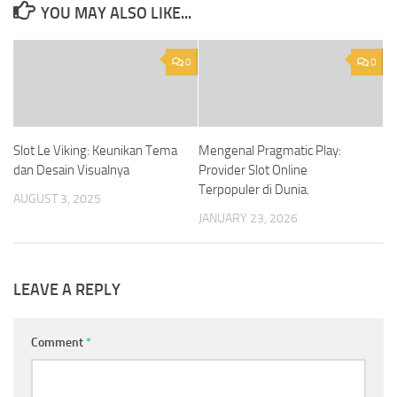
YOU MAY ALSO LIKE...
0
0
Slot Le Viking: Keunikan Tema
Mengenal Pragmatic Play:
dan Desain Visualnya
Provider Slot Online
Terpopuler di Dunia.
AUGUST 3, 2025
JANUARY 23, 2026
LEAVE A REPLY
Comment
*