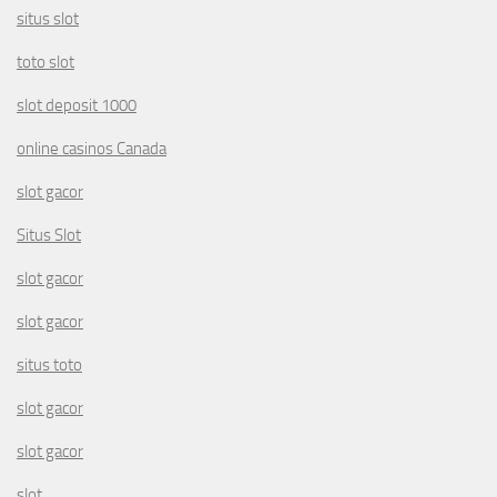
situs slot
toto slot
slot deposit 1000
online casinos Canada
slot gacor
Situs Slot
slot gacor
slot gacor
situs toto
slot gacor
slot gacor
slot