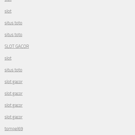
slot
situs toto
situs toto
SLOT GACOR
slot
situs toto
slot gacor
slot gacor
slot gacor
slot gacor
tompel69