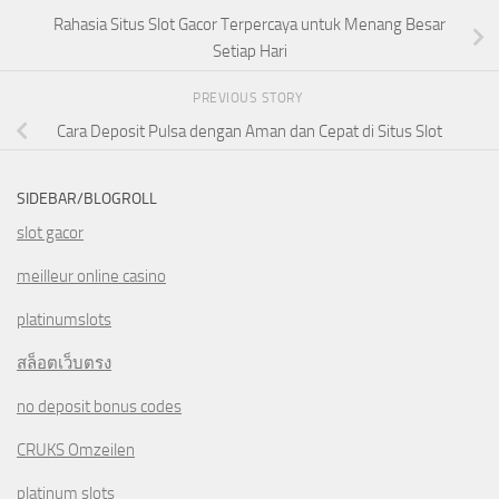
Rahasia Situs Slot Gacor Terpercaya untuk Menang Besar
Setiap Hari
PREVIOUS STORY
Cara Deposit Pulsa dengan Aman dan Cepat di Situs Slot
SIDEBAR/BLOGROLL
slot gacor
meilleur online casino
platinumslots
สล็อตเว็บตรง
no deposit bonus codes
CRUKS Omzeilen
platinum slots