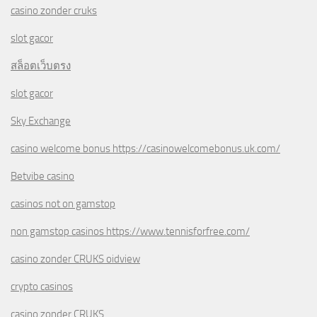
casino zonder cruks
slot gacor
สล็อตเว็บตรง
slot gacor
Sky Exchange
casino welcome bonus https://casinowelcomebonus.uk.com/
Betvibe casino
casinos not on gamstop
non gamstop casinos https://www.tennisforfree.com/
casino zonder CRUKS oidview
crypto casinos
casino zonder CRUKS