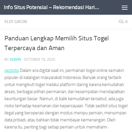
Info Situs Potensial – Rekomendasi Hari Ini
Skip to content
SLOT GACOR
0
Panduan Lengkap Memilih Situs Togel
Terpercaya dan Aman
BY
ADMIN
·
OCTOBER 19, 2025
pestoto
Dalam era digital saat ini, permainan togel online semakin
populer di kalangan masyarakat Indonesia. Banyak orang tertarik
untuk mengikuti togel melalui platform daring karena kemudahan
akses, berbagai pilihan permainan, dan kesempatan mendapatkan
keuntungan besar. Namun, di balik kemudahan tersebut, ada juga
risiko terhadap keamanan dan kepercayaan. Tidak sedikit situs togel
ilegal yang beroperasi dengan modus menipu pemain, menyimpan
data pribadi, atau bahkan tidak membayar kemenangan. Oleh
karena itu, penting bagi setiap pemain untuk memahami