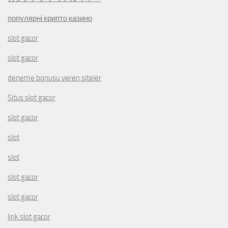
популярні крипто казино
slot gacor
slot gacor
deneme bonusu veren siteler
Situs slot gacor
slot gacor
slot
slot
slot gacor
slot gacor
link slot gacor