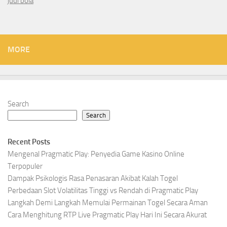
judi bola
MORE
Search
Search
Recent Posts
Mengenal Pragmatic Play: Penyedia Game Kasino Online
Terpopuler
Dampak Psikologis Rasa Penasaran Akibat Kalah Togel
Perbedaan Slot Volatilitas Tinggi vs Rendah di Pragmatic Play
Langkah Demi Langkah Memulai Permainan Togel Secara Aman
Cara Menghitung RTP Live Pragmatic Play Hari Ini Secara Akurat