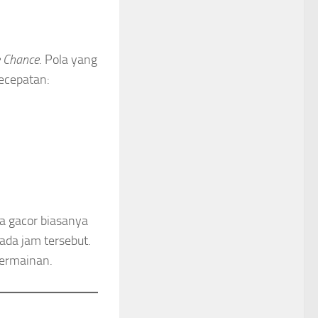
 Chance
. Pola yang
kecepatan:
a gacor biasanya
ada jam tersebut.
permainan.