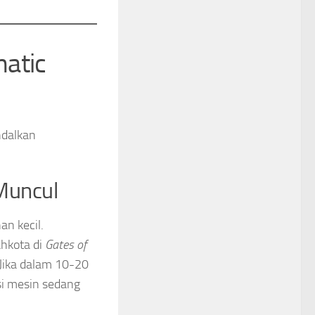
matic
ndalkan
 Muncul
n kecil.
ahkota di
Gates of
 Jika dalam 10-20
asi mesin sedang