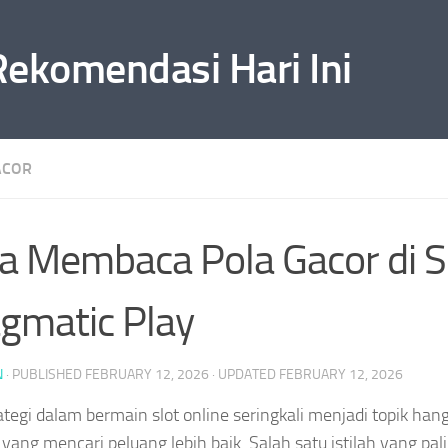
 Rekomendasi Hari Ini
ACOR
a Membaca Pola Gacor di S
gmatic Play
N
· PUBLISHED
FEBRUARY 12, 2026
· UPDATED
FEBRUARY 12, 2026
tegi dalam bermain slot online seringkali menjadi topik hang
yang mencari peluang lebih baik. Salah satu istilah yang pal