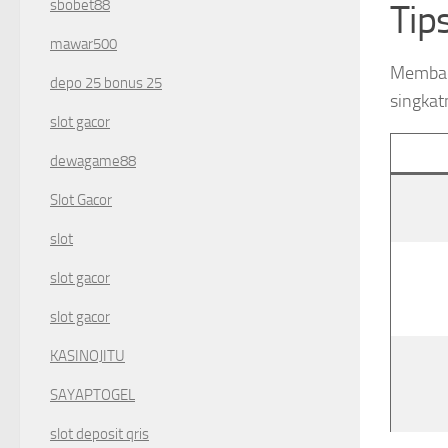
sbobet88
Tip
mawar500
Membaca
depo 25 bonus 25
singkat
slot gacor
dewagame88
Slot Gacor
slot
slot gacor
slot gacor
KASINOJITU
SAYAPTOGEL
slot deposit qris