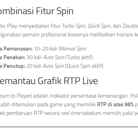
ombinasi Fitur Spin
ic Play menyediakan fitur
Turbo Spin
,
Quick Spin
, dan
Double
digunakan pemain profesional biasanya melibatkan transisi 
a Pemanasan:
10-20 kali
Manual Spin
.
a Penekan:
30 kali
Auto Spin
(Turbo aktif).
a Penutup:
20 kali
Auto Spin
(Quick Spin aktif).
emantau Grafik RTP Live
turn to Player
) adalah indikator persentase kemenangan. Pol
mudah ditemukan pada game yang memiliki
RTP di atas 96%
p
cek pembaruan RTP secara
real-time
sebelum memilih judul 