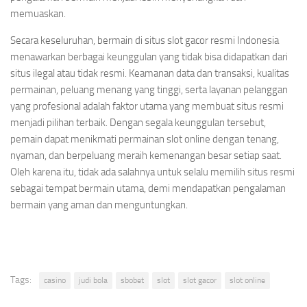
memuaskan.
Secara keseluruhan, bermain di situs slot gacor resmi Indonesia
menawarkan berbagai keunggulan yang tidak bisa didapatkan dari
situs ilegal atau tidak resmi. Keamanan data dan transaksi, kualitas
permainan, peluang menang yang tinggi, serta layanan pelanggan
yang profesional adalah faktor utama yang membuat situs resmi
menjadi pilihan terbaik. Dengan segala keunggulan tersebut,
pemain dapat menikmati permainan slot online dengan tenang,
nyaman, dan berpeluang meraih kemenangan besar setiap saat.
Oleh karena itu, tidak ada salahnya untuk selalu memilih situs resmi
sebagai tempat bermain utama, demi mendapatkan pengalaman
bermain yang aman dan menguntungkan.
Tags:
casino
judi bola
sbobet
slot
slot gacor
slot online