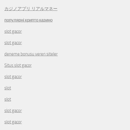
カジノアプリ リアルマネー
популярні крипто казино
slot gacor
slot gacor
deneme bonusu veren siteler
Situs slot gacor
slot gacor
slot
slot
slot gacor
slot gacor