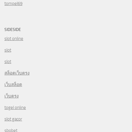
tompel69
SIDESIDE
slot online
slot
slot
สล็อตเว็บตรง
เว็บสล็อต
เว็บตรง
togel online
slot gacor
sbobet