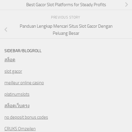
Best Gacor Slot Platforms for Steady Profits
PREVIOUS STORY
Panduan Lengkap Mencari Situs Slot Gacor Dengan
Peluang Besar
SIDEBAR/BLOGROLL
สล็อต
slot gacor
meilleur online casino
platinumslots
สล็อตเว็บตรง
no deposit bonus codes
CRUKS Omzeilen