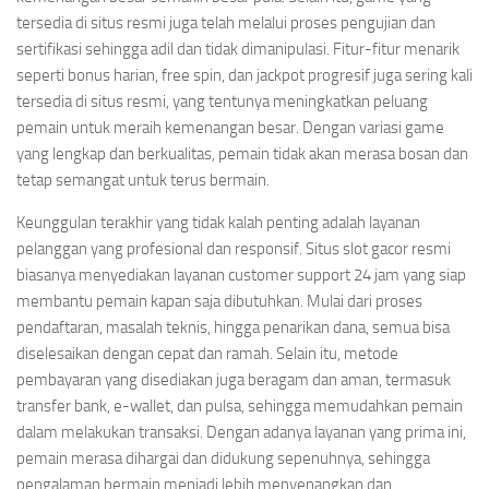
tersedia di situs resmi juga telah melalui proses pengujian dan
sertifikasi sehingga adil dan tidak dimanipulasi. Fitur-fitur menarik
seperti bonus harian, free spin, dan jackpot progresif juga sering kali
tersedia di situs resmi, yang tentunya meningkatkan peluang
pemain untuk meraih kemenangan besar. Dengan variasi game
yang lengkap dan berkualitas, pemain tidak akan merasa bosan dan
tetap semangat untuk terus bermain.
Keunggulan terakhir yang tidak kalah penting adalah layanan
pelanggan yang profesional dan responsif. Situs slot gacor resmi
biasanya menyediakan layanan customer support 24 jam yang siap
membantu pemain kapan saja dibutuhkan. Mulai dari proses
pendaftaran, masalah teknis, hingga penarikan dana, semua bisa
diselesaikan dengan cepat dan ramah. Selain itu, metode
pembayaran yang disediakan juga beragam dan aman, termasuk
transfer bank, e-wallet, dan pulsa, sehingga memudahkan pemain
dalam melakukan transaksi. Dengan adanya layanan yang prima ini,
pemain merasa dihargai dan didukung sepenuhnya, sehingga
pengalaman bermain menjadi lebih menyenangkan dan