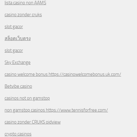
lista casino non AAMS
casino zonder cruks
slot gacor
สล็อตเว็บตรง
slot gacor
Sky Exchange
casino welcome bonus https://casinowelcomebonus.uk.com/
Betvibe casino
casinos not on gamstop
non gamstop casinos https://www.tennisforfree.com/
casino zonder CRUKS oidview
crypto casinos