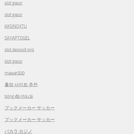
slot gacor
slot gacor
KASINOJITU
SAYAPTOGEL
slot deposit qris
slot gacor
mawar500
홀덤 사이트 추천
bóng đá nhà cái
ブックメーカー サッカー
ブックメーカー サッカー
バカラ カジノ