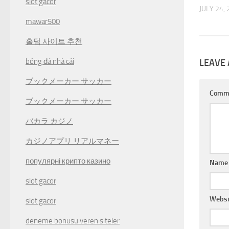
slot gacor
JULY 24,
mawar500
홀덤 사이트 추천
bóng đá nhà cái
LEAVE 
ブックメーカー サッカー
Comm
ブックメーカー サッカー
バカラ カジノ
カジノアプリ リアルマネー
популярні крипто казино
Nam
slot gacor
Websi
slot gacor
deneme bonusu veren siteler