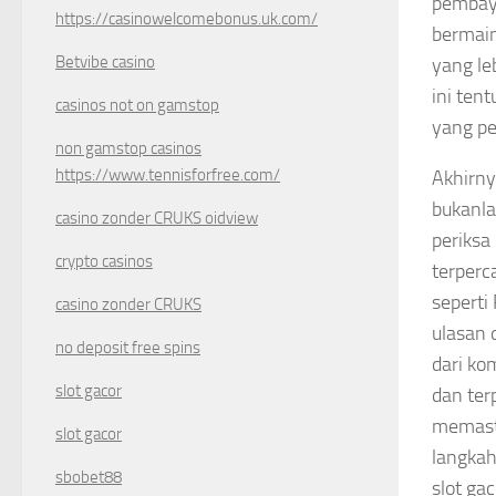
pembaya
https://casinowelcomebonus.uk.com/
bermain
Betvibe casino
yang le
ini ten
casinos not on gamstop
yang pe
non gamstop casinos
https://www.tennisforfree.com/
Akhirny
bukanla
casino zonder CRUKS oidview
periksa 
crypto casinos
terperc
seperti
casino zonder CRUKS
ulasan 
no deposit free spins
dari ko
slot gacor
dan ter
memasti
slot gacor
langkah
sbobet88
slot ga