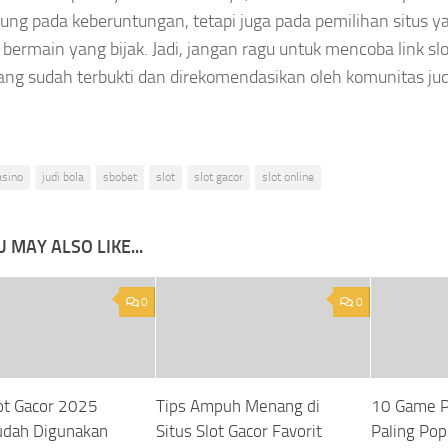
ung pada keberuntungan, tetapi juga pada pemilihan situs y
i bermain yang bijak. Jadi, jangan ragu untuk mencoba link sl
ang sudah terbukti dan direkomendasikan oleh komunitas judi
asino
judi bola
sbobet
slot
slot gacor
slot online
 MAY ALSO LIKE...
0
0
lot Gacor 2025
Tips Ampuh Menang di
10 Game P
udah Digunakan
Situs Slot Gacor Favorit
Paling Pop