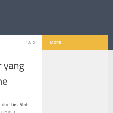
0
MORE
r yang
ne
emukan
Link Slot
 pecinta