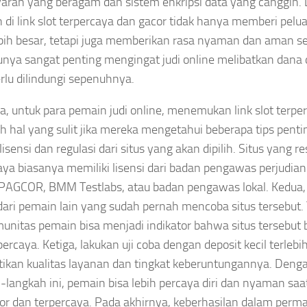
ran yang beragam dan sistem enkripsi data yang canggih. D
 di link slot terpercaya dan gacor tidak hanya memberi pe
bih besar, tetapi juga memberikan rasa nyaman dan aman s
tunya sangat penting mengingat judi online melibatkan dana 
rlu dilindungi sepenuhnya.
a, untuk para pemain judi online, menemukan link slot terpe
h hal yang sulit jika mereka mengetahui beberapa tips penti
lisensi dan regulasi dari situs yang akan dipilih. Situs yang r
aya biasanya memiliki lisensi dari badan pengawas perjudian
 PAGCOR, BMM Testlabs, atau badan pengawas lokal. Kedua, c
dari pemain lain yang sudah pernah mencoba situs tersebut. 
munitas pemain bisa menjadi indikator bahwa situs tersebut
percaya. Ketiga, lakukan uji coba dengan deposit kecil terlebi
kan kualitas layanan dan tingkat keberuntungannya. Deng
-langkah ini, pemain bisa lebih percaya diri dan nyaman sa
cor dan terpercaya. Pada akhirnya, keberhasilan dalam perm