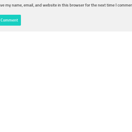
ve my name, email, and website in this browser for the next time I commen