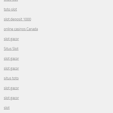
toto slot
slot deposit 1000
online casinos Canada
slot gacor
Situs Slot
slot gacor
slot gacor
situs toto
slot gacor
slot gacor
slot