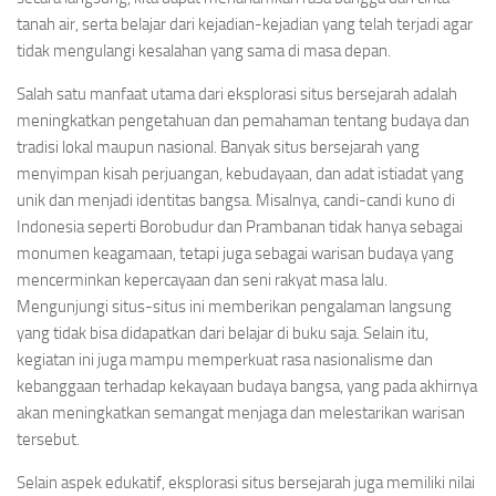
tanah air, serta belajar dari kejadian-kejadian yang telah terjadi agar
tidak mengulangi kesalahan yang sama di masa depan.
Salah satu manfaat utama dari eksplorasi situs bersejarah adalah
meningkatkan pengetahuan dan pemahaman tentang budaya dan
tradisi lokal maupun nasional. Banyak situs bersejarah yang
menyimpan kisah perjuangan, kebudayaan, dan adat istiadat yang
unik dan menjadi identitas bangsa. Misalnya, candi-candi kuno di
Indonesia seperti Borobudur dan Prambanan tidak hanya sebagai
monumen keagamaan, tetapi juga sebagai warisan budaya yang
mencerminkan kepercayaan dan seni rakyat masa lalu.
Mengunjungi situs-situs ini memberikan pengalaman langsung
yang tidak bisa didapatkan dari belajar di buku saja. Selain itu,
kegiatan ini juga mampu memperkuat rasa nasionalisme dan
kebanggaan terhadap kekayaan budaya bangsa, yang pada akhirnya
akan meningkatkan semangat menjaga dan melestarikan warisan
tersebut.
Selain aspek edukatif, eksplorasi situs bersejarah juga memiliki nilai