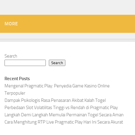
MORE
Search
Search
Recent Posts
Mengenal Pragmatic Play: Penyedia Game Kasino Online
Terpopuler
Dampak Psikologis Rasa Penasaran Akibat Kalah Togel
Perbedaan Slot Volatilitas Tinggi vs Rendah di Pragmatic Play
Langkah Demi Langkah Memulai Permainan Togel Secara Aman
Cara Menghitung RTP Live Pragmatic Play Hari Ini Secara Akurat