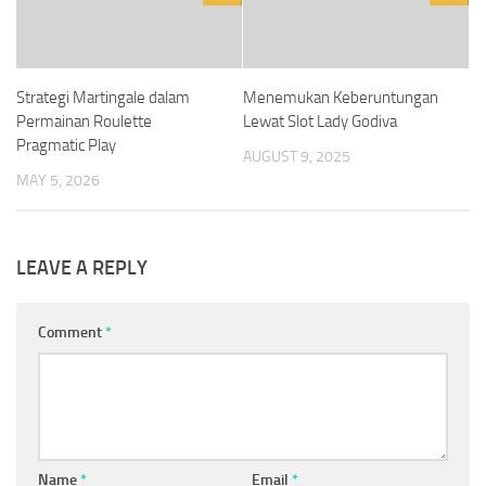
Strategi Martingale dalam
Menemukan Keberuntungan
Permainan Roulette
Lewat Slot Lady Godiva
Pragmatic Play
AUGUST 9, 2025
MAY 5, 2026
LEAVE A REPLY
Comment
*
Name
*
Email
*