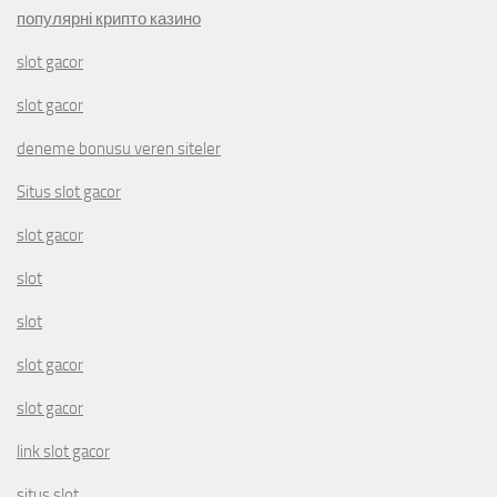
популярні крипто казино
slot gacor
slot gacor
deneme bonusu veren siteler
Situs slot gacor
slot gacor
slot
slot
slot gacor
slot gacor
link slot gacor
situs slot