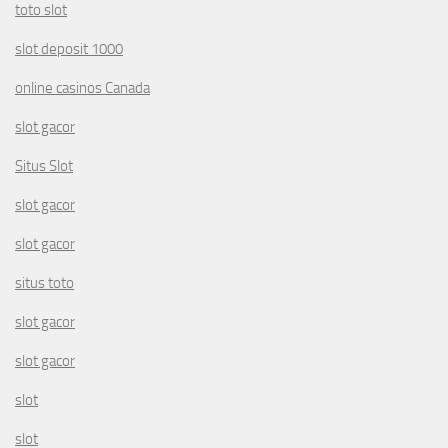
toto slot
slot deposit 1000
online casinos Canada
slot gacor
Situs Slot
slot gacor
slot gacor
situs toto
slot gacor
slot gacor
slot
slot