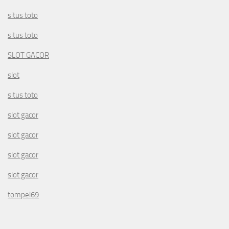
situs toto
situs toto
SLOT GACOR
slot
situs toto
slot gacor
slot gacor
slot gacor
slot gacor
tompel69