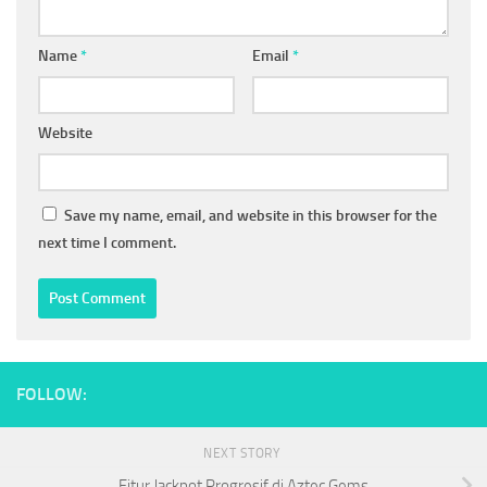
Name
*
Email
*
Website
Save my name, email, and website in this browser for the
next time I comment.
FOLLOW:
NEXT STORY
Fitur Jackpot Progresif di Aztec Gems