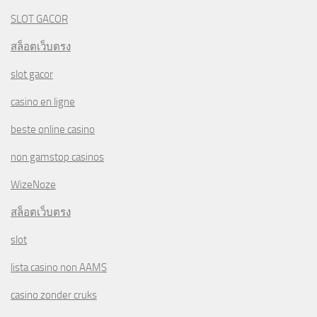
SLOT GACOR
สล็อตเว็บตรง
slot gacor
casino en ligne
beste online casino
non gamstop casinos
WizeNoze
สล็อตเว็บตรง
slot
lista casino non AAMS
casino zonder cruks