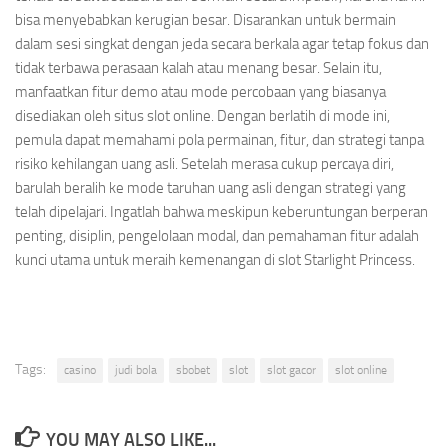
bisa menyebabkan kerugian besar. Disarankan untuk bermain
dalam sesi singkat dengan jeda secara berkala agar tetap fokus dan
tidak terbawa perasaan kalah atau menang besar. Selain itu,
manfaatkan fitur demo atau mode percobaan yang biasanya
disediakan oleh situs slot online. Dengan berlatih di mode ini,
pemula dapat memahami pola permainan, fitur, dan strategi tanpa
risiko kehilangan uang asli. Setelah merasa cukup percaya diri,
barulah beralih ke mode taruhan uang asli dengan strategi yang
telah dipelajari. Ingatlah bahwa meskipun keberuntungan berperan
penting, disiplin, pengelolaan modal, dan pemahaman fitur adalah
kunci utama untuk meraih kemenangan di slot Starlight Princess.
Tags:
casino
judi bola
sbobet
slot
slot gacor
slot online
YOU MAY ALSO LIKE...