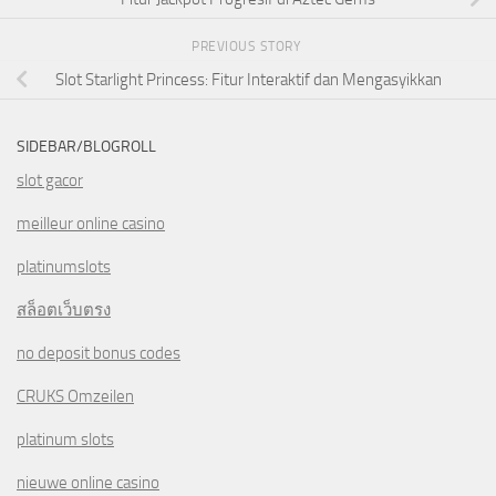
PREVIOUS STORY
Slot Starlight Princess: Fitur Interaktif dan Mengasyikkan
SIDEBAR/BLOGROLL
slot gacor
meilleur online casino
platinumslots
สล็อตเว็บตรง
no deposit bonus codes
CRUKS Omzeilen
platinum slots
nieuwe online casino