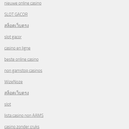
nieuwe online casino
SLOT GACOR
สล็อตเว็บตรง
slot gacor
casino en ligne
beste online casino
non gamstop casinos
WizeNoze
สล็อตเว็บตรง
slot
lista casino non AAMS
casino zonder cruks