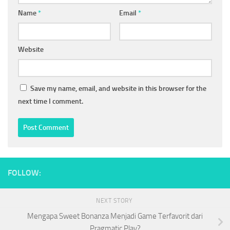
Name
*
Email
*
Website
Save my name, email, and website in this browser for the
next time I comment.
FOLLOW:
NEXT STORY
Mengapa Sweet Bonanza Menjadi Game Terfavorit dari
Pragmatic Play?