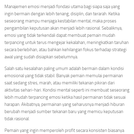
Manajemen emosi menjadi fondasi utama bagi siapa saja yang
ingin bermain dengan lebih tenang, disiplin, dan terarah. Ketika
seseorang mampu menjaga kestabilan mental, maka proses
pengambilan keputusan akan menjadi lebih rasional. Sebaliknya,
emosi yang tidak terkendali dapat membuat pemain mudah
terpancing untuk terus mengejar kekalahan, meningkatkan taruhan
secara berlebihan, atau bahkan kehilangan fokus terhadap strategi
awal yang sudah disiapkan sebelumnya.
Salah satu kesalahan paling umum adalah bermain dalam kondisi
emosional yang tidak stabil. Banyak pemain memulai permainan
saat sedang stres, marah, atau memiliki tekanan pikiran dari
aktivitas sehari-hari. Kondisi mental seperti ini membuat seseorang
lebih mudah terpancing emosi ketika hasil permainan tidak sesuai
harapan. Akibatnya, permainan yang seharusnya menjadi hiburan
berubah menjadi sumber tekanan baru yang memicu keputusan
tidak rasional.
Pemain yang ingin memperoleh profit secara konsisten biasanya