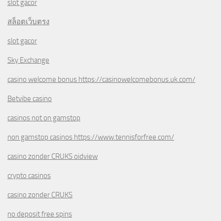
slot gacor
สล็อตเว็บตรง
slot gacor
Sky Exchange
casino welcome bonus https://casinowelcomebonus.uk.com/
Betvibe casino
casinos not on gamstop
non gamstop casinos https://www.tennisforfree.com/
casino zonder CRUKS oidview
crypto casinos
casino zonder CRUKS
no deposit free spins