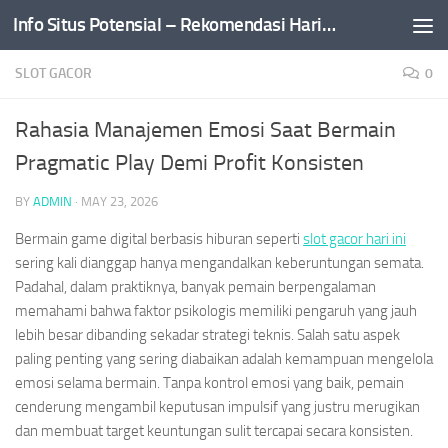
Info Situs Potensial – Rekomendasi Hari Ini
Skip to content
SLOT GACOR
0
Rahasia Manajemen Emosi Saat Bermain
Pragmatic Play Demi Profit Konsisten
BY
ADMIN
·
MAY 23, 2026
Bermain game digital berbasis hiburan seperti
slot gacor hari ini
sering kali dianggap hanya mengandalkan keberuntungan semata.
Padahal, dalam praktiknya, banyak pemain berpengalaman
memahami bahwa faktor psikologis memiliki pengaruh yang jauh
lebih besar dibanding sekadar strategi teknis. Salah satu aspek
paling penting yang sering diabaikan adalah kemampuan mengelola
emosi selama bermain. Tanpa kontrol emosi yang baik, pemain
cenderung mengambil keputusan impulsif yang justru merugikan
dan membuat target keuntungan sulit tercapai secara konsisten.