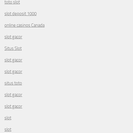
toto slot
slot deposit 1000
online casinos Canada
slot gacor
Situs Slot
slot gacor
slot gacor
situs toto
slot gacor
slot gacor
slot
slot