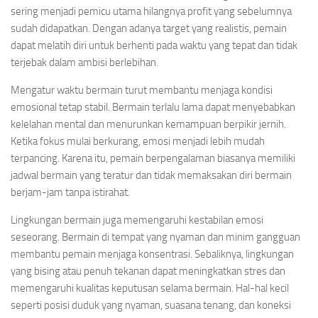
sering menjadi pemicu utama hilangnya profit yang sebelumnya
sudah didapatkan. Dengan adanya target yang realistis, pemain
dapat melatih diri untuk berhenti pada waktu yang tepat dan tidak
terjebak dalam ambisi berlebihan.
Mengatur waktu bermain turut membantu menjaga kondisi
emosional tetap stabil. Bermain terlalu lama dapat menyebabkan
kelelahan mental dan menurunkan kemampuan berpikir jernih.
Ketika fokus mulai berkurang, emosi menjadi lebih mudah
terpancing. Karena itu, pemain berpengalaman biasanya memiliki
jadwal bermain yang teratur dan tidak memaksakan diri bermain
berjam-jam tanpa istirahat.
Lingkungan bermain juga memengaruhi kestabilan emosi
seseorang. Bermain di tempat yang nyaman dan minim gangguan
membantu pemain menjaga konsentrasi. Sebaliknya, lingkungan
yang bising atau penuh tekanan dapat meningkatkan stres dan
memengaruhi kualitas keputusan selama bermain. Hal-hal kecil
seperti posisi duduk yang nyaman, suasana tenang, dan koneksi