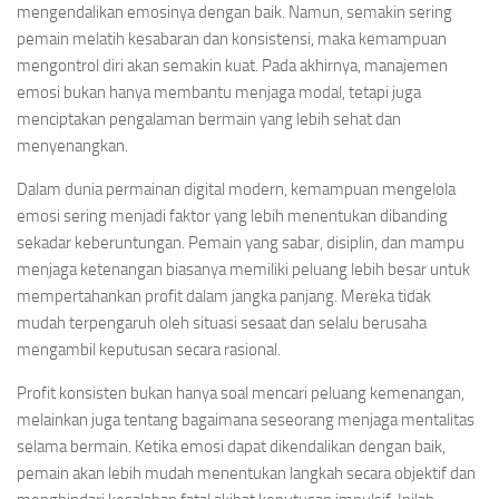
mengendalikan emosinya dengan baik. Namun, semakin sering
pemain melatih kesabaran dan konsistensi, maka kemampuan
mengontrol diri akan semakin kuat. Pada akhirnya, manajemen
emosi bukan hanya membantu menjaga modal, tetapi juga
menciptakan pengalaman bermain yang lebih sehat dan
menyenangkan.
Dalam dunia permainan digital modern, kemampuan mengelola
emosi sering menjadi faktor yang lebih menentukan dibanding
sekadar keberuntungan. Pemain yang sabar, disiplin, dan mampu
menjaga ketenangan biasanya memiliki peluang lebih besar untuk
mempertahankan profit dalam jangka panjang. Mereka tidak
mudah terpengaruh oleh situasi sesaat dan selalu berusaha
mengambil keputusan secara rasional.
Profit konsisten bukan hanya soal mencari peluang kemenangan,
melainkan juga tentang bagaimana seseorang menjaga mentalitas
selama bermain. Ketika emosi dapat dikendalikan dengan baik,
pemain akan lebih mudah menentukan langkah secara objektif dan