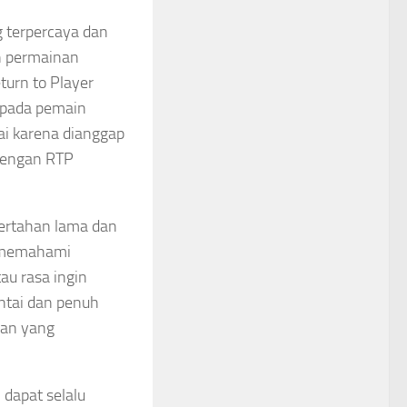
g terpercaya dan
an permainan
turn to Player
epada pemain
ai karena dianggap
 dengan RTP
ertahan lama dan
a memahami
au rasa ingin
ntai dan penuh
ran yang
 dapat selalu