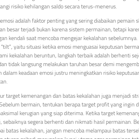
ngi risiko kehilangan saldo secara terus-menerus.
 emosi adalah faktor penting yang sering diabaikan pemain s
an besar terjadi bukan karena sistem permainan, tetapi kar
gan kendali saat mencoba mengejar kekalahan sebelumnya. K
 “tilt”, yaitu situasi ketika emosi menguasai keputusan berma
mi kekalahan beruntun, langkah terbaik adalah berhenti se
dan tidak langsung melakukan taruhan besar demi mengemb
 dalam keadaan emosi justru meningkatkan risiko keputusan
kan.
r target kemenangan dan batas kekalahan juga menjadi str
. Sebelum bermain, tentukan berapa target profit yang ingin 
aksimal kerugian yang siap diterima. Ketika target kemena
i, sebaiknya segera berhenti dan nikmati hasil permainan. Be
i batas kekalahan, jangan mencoba melampaui batas tersebu