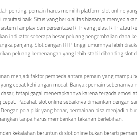
alah penting, pemain harus memilih platform slot online yan
i reputasi baik. Situs yang berkualitas biasanya menyediak
sistem fair play dan persentase RTP yang jelas. RTP atau Re
an indikator seberapa besar peluang pengembalian dana k
angka panjang. Slot dengan RTP tinggi umumnya lebih disuk
kan peluang kemenangan yang lebih stabil dibanding slot
linan menjadi faktor pembeda antara pemain yang mampu b
 yang cepat kehilangan modal. Banyak pemain sebenarny
i dasar, tetapi gagal menerapkannya karena tergoda emosi at
cepat. Padahal, slot online sebaiknya dimainkan dengan sa
. Dengan pola pikir yang benar, permainan bisa menjadi hibu
angkan tanpa harus memberikan tekanan berlebihan.
dari kekalahan beruntun di slot online bukan berarti pemain