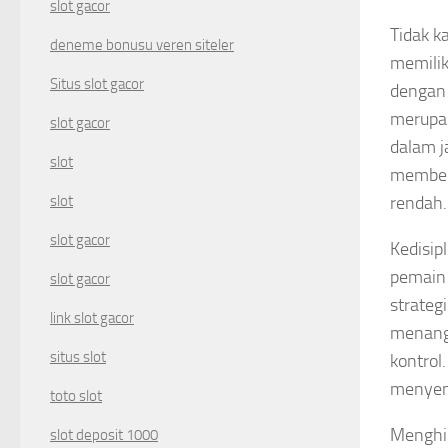
slot gacor
Tidak k
deneme bonusu veren siteler
memilik
Situs slot gacor
dengan 
merupak
slot gacor
dalam j
slot
memberi
rendah.
slot
slot gacor
Kedisip
pemain
slot gacor
strateg
link slot gacor
menang 
situs slot
kontrol
menyen
toto slot
Menghin
slot deposit 1000