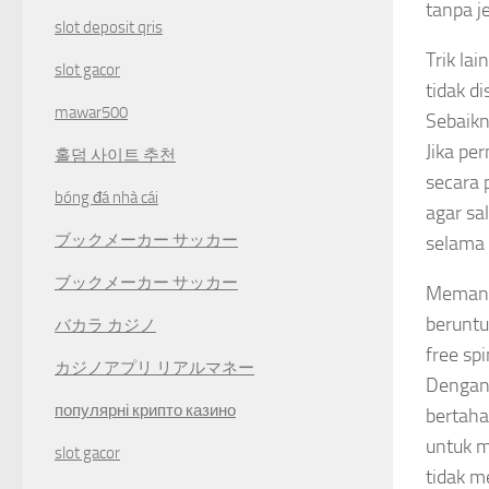
tanpa j
slot deposit qris
Trik la
slot gacor
tidak d
mawar500
Sebaikn
Jika pe
홀덤 사이트 추천
secara 
bóng đá nhà cái
agar sa
ブックメーカー サッカー
selama 
ブックメーカー サッカー
Memanfa
beruntu
バカラ カジノ
free sp
カジノアプリ リアルマネー
Dengan 
популярні крипто казино
bertaha
untuk m
slot gacor
tidak 