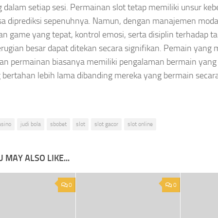
dalam setiap sesi. Permainan slot tetap memiliki unsur ke
isa diprediksi sepenuhnya. Namun, dengan manajemen modal
an game yang tepat, kontrol emosi, serta disiplin terhadap t
kerugian besar dapat ditekan secara signifikan. Pemain ya
lan permainan biasanya memiliki pengalaman bermain yang
 bertahan lebih lama dibanding mereka yang bermain secara 
asino
judi bola
sbobet
slot
slot gacor
slot online
 MAY ALSO LIKE...
0
0