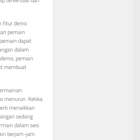
ap terkendali dan
 fitur demo
kan pemain
 pemain dapat
nangan dalam
 demo, pemain
pat membuat
permainan.
si menurun. Ketika
erti menaikkan
enangan sedang
ermain dalam sesi
main berjam-jam