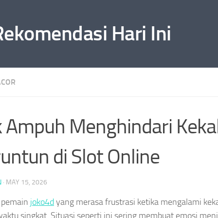
 Rekomendasi Hari Ini
ACOR
k Ampuh Menghindari Keka
untun di Slot Online
N
·
MAY 15, 2026
 pemain
joko4d
yang merasa frustrasi ketika mengalami kek
aktu singkat. Situasi seperti ini sering membuat emosi men