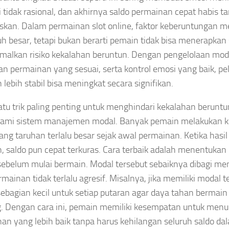
 tidak rasional, dan akhirnya saldo permainan cepat habis t
an. Dalam permainan slot online, faktor keberuntungan 
h besar, tetapi bukan berarti pemain tidak bisa menerapkan 
alkan risiko kekalahan beruntun. Dengan pengelolaan moda
an permainan yang sesuai, serta kontrol emosi yang baik, pe
 lebih stabil bisa meningkat secara signifikan.
atu trik paling penting untuk menghindari kekalahan beruntu
mi sistem manajemen modal. Banyak pemain melakukan k
g taruhan terlalu besar sejak awal permainan. Ketika hasil 
, saldo pun cepat terkuras. Cara terbaik adalah menentukan
sebelum mulai bermain. Modal tersebut sebaiknya dibagi men
rmainan tidak terlalu agresif. Misalnya, jika memiliki modal 
ebagian kecil untuk setiap putaran agar daya tahan bermain
. Dengan cara ini, pemain memiliki kesempatan untuk me
an yang lebih baik tanpa harus kehilangan seluruh saldo da