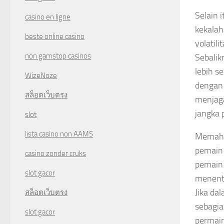
Selain 
casino en ligne
kekalah
beste online casino
volatil
non gamstop casinos
Sebalik
lebih s
WizeNoze
dengan 
สล็อตเว็บตรง
menjaga
jangka 
slot
lista casino non AAMS
Memaham
pemain 
casino zonder cruks
pemain
slot gacor
menentu
Jika da
สล็อตเว็บตรง
sebagia
slot gacor
permain