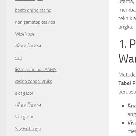
utama, 
membant
beste online casino
teknik 
non gamstop casinos
angka.
WizeNoze
1. 
สล็อตเว็บตรง
War
slot
lista casino non AAMS
Metode 
casino zonder cruks
Tabel P
berdasa
slot gacor
Ana
สล็อตเว็บตรง
ang
slot gacor
Visu
Sky Exchange
men