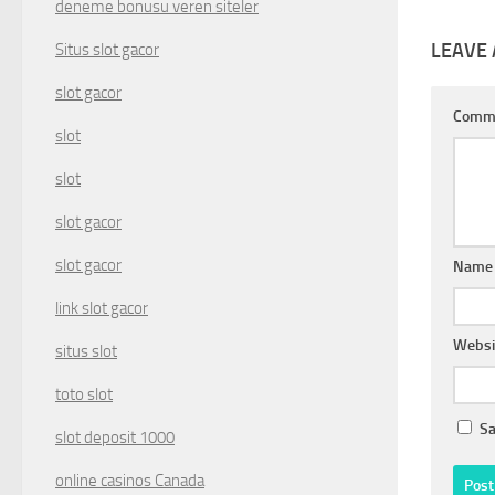
deneme bonusu veren siteler
LEAVE 
Situs slot gacor
slot gacor
Comm
slot
slot
slot gacor
slot gacor
Nam
link slot gacor
Websi
situs slot
toto slot
Sa
slot deposit 1000
online casinos Canada