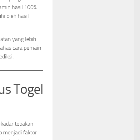
jamin hasil 100%
hi oleh hasil
tan yang lebih
bahas cara pemain
diksi.
s Togel
ekadar tebakan
p menjadi faktor