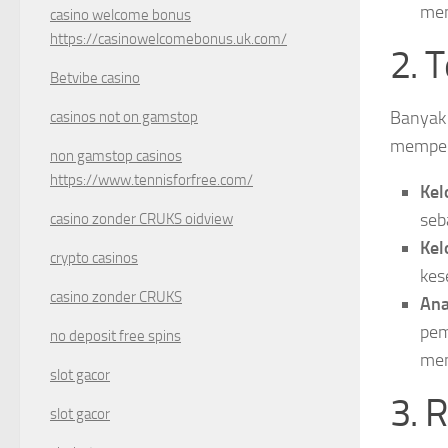
mem
casino welcome bonus
https://casinowelcomebonus.uk.com/
2. 
Betvibe casino
Banyak 
casinos not on gamstop
memperk
non gamstop casinos
https://www.tennisforfree.com/
Kel
seb
casino zonder CRUKS oidview
Kel
crypto casinos
kes
casino zonder CRUKS
Ana
pem
no deposit free spins
mem
slot gacor
3. 
slot gacor