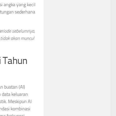
i angka yang kecil
itungan sederhana
eriode sebelumnya,
 tidak akan muncul
i Tahun
an buatan (AI)
 data keluaran
tik. Meskipun AI
ndasi kombinasi