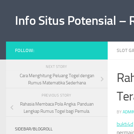
Skip to content
Info Situs Potensial –
FOLLOW:
SLOT G
NEXT STORY
Rah
Cara Menghitung Peluang Togel dengan
Rumus Matematika Sederhana
Ter
PREVIOUS STORY
Rahasia Membaca Pola Angka: Panduan
Lengkap Rumus Togel bagi Pemula.
BY
ADMI
bukti4d
SIDEBAR/BLOGROLL
permain