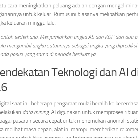
atu cara meningkatkan peluang adalah dengan mengeliminas
inannya untuk keluar. Rumus ini biasanya melibatkan perh
gka keluaran minggu lalu.
ontoh sederhana: Menjumlahkan angka AS dan KOP dari dua p
alu mengambil angka satuannya sebagai angka yang diprediksi
ada posisi yang sama di periode berikutnya.
Pendekatan Teknologi dan AI d
26
digital saat ini, beberapa pengamat mulai beralih ke kecerdas
melakukan
data mining
. AI digunakan untuk memproses ribuan
rbagai pasaran secara cepat untuk menemukan anomali statis
isa melihat masa depan, alat ini mampu memberikan rekome