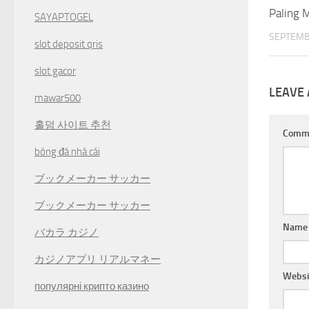
Paling 
SAYAPTOGEL
SEPTEMB
slot deposit qris
slot gacor
LEAVE 
mawar500
홀덤 사이트 추천
Comm
bóng đá nhà cái
ブックメーカー サッカー
ブックメーカー サッカー
Nam
バカラ カジノ
カジノアプリ リアルマネー
Websi
популярні крипто казино