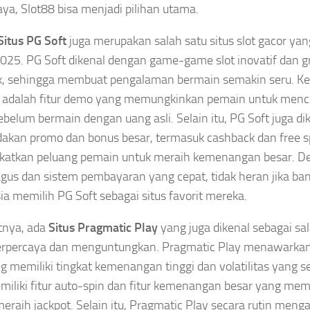
aya, Slot88 bisa menjadi pilihan utama.
Situs PG Soft
juga merupakan salah satu situs slot gacor yan
025. PG Soft dikenal dengan game-game slot inovatif dan g
, sehingga membuat pengalaman bermain semakin seru. Ke
ni adalah fitur demo yang memungkinkan pemain untuk men
sebelum bermain dengan uang asli. Selain itu, PG Soft juga di
kan promo dan bonus besar, termasuk cashback dan free s
atkan peluang pemain untuk meraih kemenangan besar. De
gus dan sistem pembayaran yang cepat, tidak heran jika b
ia memilih PG Soft sebagai situs favorit mereka.
tnya, ada
Situs Pragmatic Play
yang juga dikenal sebagai sala
terpercaya dan menguntungkan. Pragmatic Play menawarka
ng memiliki tingkat kemenangan tinggi dan volatilitas yang se
miliki fitur auto-spin dan fitur kemenangan besar yang m
eraih jackpot. Selain itu, Pragmatic Play secara rutin men