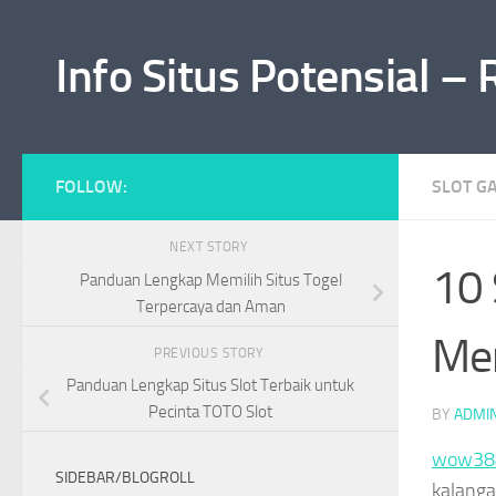
Skip to content
Info Situs Potensial –
FOLLOW:
SLOT G
NEXT STORY
10 
Panduan Lengkap Memilih Situs Togel
Terpercaya dan Aman
Me
PREVIOUS STORY
Panduan Lengkap Situs Slot Terbaik untuk
Pecinta TOTO Slot
BY
ADMI
wow38
SIDEBAR/BLOGROLL
kalanga