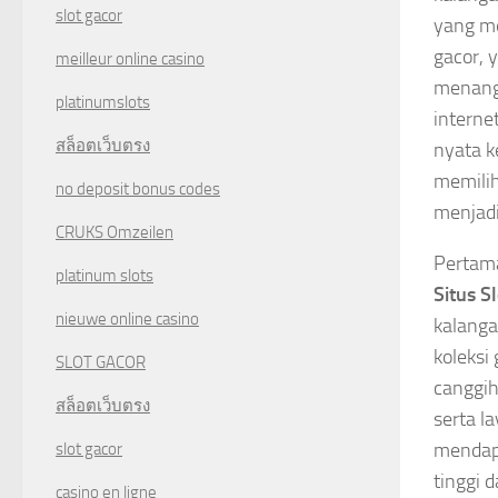
slot gacor
yang me
gacor, 
meilleur online casino
menang 
platinumslots
intern
สล็อตเว็บตรง
nyata k
memilih
no deposit bonus codes
menjad
CRUKS Omzeilen
Pertama
platinum slots
Situs S
nieuwe online casino
kalanga
koleksi
SLOT GACOR
canggih
สล็อตเว็บตรง
serta l
mendapa
slot gacor
tinggi 
casino en ligne