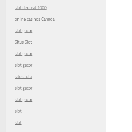
slot deposit 1000
online casinos Canada
slot gacor
Situs Slot
slot gacor
slot gacor
situs toto
slot gacor
slot gacor
slot
slot