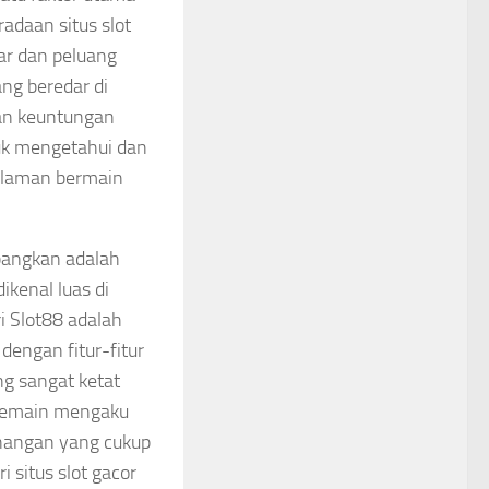
adaan situs slot
ar dan peluang
ang beredar di
an keuntungan
tuk mengetahui dan
galaman bermain
mbangkan adalah
ikenal luas di
i Slot88 adalah
dengan fitur-fitur
ng sangat ketat
 pemain mengaku
enangan yang cukup
i situs slot gacor