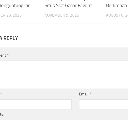
Menguntungkan
Situs Slot Gacor Favorit
Berlimpah
ER 29, 2025
NOVEMBER 9, 2025
AUGUST 6, 
A REPLY
ent
*
e
*
Email
*
te