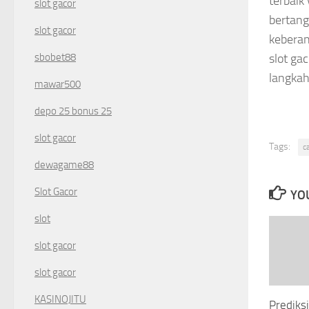
terbaik
slot gacor
bertang
slot gacor
keberan
slot ga
sbobet88
langkah
mawar500
depo 25 bonus 25
slot gacor
Tags:
c
dewagame88
Slot Gacor
YOU
slot
slot gacor
slot gacor
KASINOJITU
Prediksi