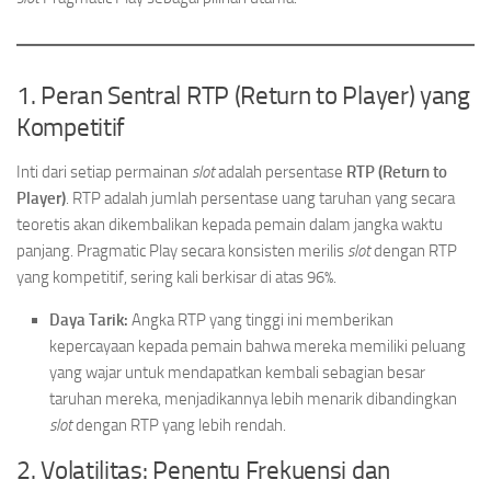
1. Peran Sentral RTP (Return to Player) yang
Kompetitif
Inti dari setiap permainan
slot
adalah persentase
RTP (Return to
Player)
. RTP adalah jumlah persentase uang taruhan yang secara
teoretis akan dikembalikan kepada pemain dalam jangka waktu
panjang. Pragmatic Play secara konsisten merilis
slot
dengan RTP
yang kompetitif, sering kali berkisar di atas 96%.
Daya Tarik:
Angka RTP yang tinggi ini memberikan
kepercayaan kepada pemain bahwa mereka memiliki peluang
yang wajar untuk mendapatkan kembali sebagian besar
taruhan mereka, menjadikannya lebih menarik dibandingkan
slot
dengan RTP yang lebih rendah.
2. Volatilitas: Penentu Frekuensi dan