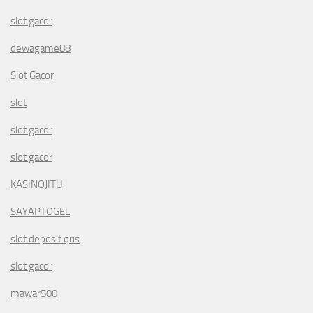
slot gacor
dewagame88
Slot Gacor
slot
slot gacor
slot gacor
KASINOJITU
SAYAPTOGEL
slot deposit qris
slot gacor
mawar500