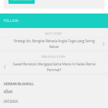
FOLLOW:
NEXT STORY
Strategi Jitu: Bongkar Rahasia Angka Togel yang Sering
Keluar
PREVIOUS STORY
Sweet Bonanza: Mengapa Game Manis Ini Selalu Ramai
Peminat?
SIDEBAR/BLOGROLL
สล็อต
slot gacor