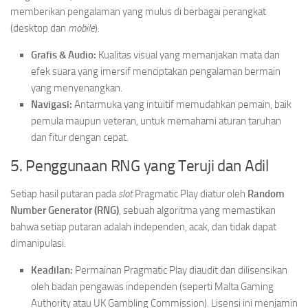
memberikan pengalaman yang mulus di berbagai perangkat
(desktop dan
mobile
).
Grafis & Audio:
Kualitas visual yang memanjakan mata dan
efek suara yang imersif menciptakan pengalaman bermain
yang menyenangkan.
Navigasi:
Antarmuka yang intuitif memudahkan pemain, baik
pemula maupun veteran, untuk memahami aturan taruhan
dan fitur dengan cepat.
5. Penggunaan RNG yang Teruji dan Adil
Setiap hasil putaran pada
slot
Pragmatic Play diatur oleh
Random
Number Generator (RNG)
, sebuah algoritma yang memastikan
bahwa setiap putaran adalah independen, acak, dan tidak dapat
dimanipulasi.
Keadilan:
Permainan Pragmatic Play diaudit dan dilisensikan
oleh badan pengawas independen (seperti Malta Gaming
Authority atau UK Gambling Commission). Lisensi ini menjamin