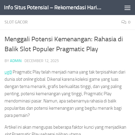
Info Situs Potensial – Rekomendasi Hari Ini
Skip to content
SLOT GACOR
0
Menggali Potensi Kemenangan: Rahasia di
Balik Slot Populer Pragmatic Play
BY
ADMIN
·
DECEMBER 12, 2025
ug8
Pragmatic Play telah menjadi nama yang tak terpisahkan dari
dunia
slot online
global. Dikenal karena koleksi game yang luas
dengan tema menarik, grafis berkualitas tinggi, dan yang paling
penting, potensi kemenangan yang tinggi, Pragmatic Play
mendominasi pasar. Namun, apa sebenarnya rahasia di balik
popularitas dan potensi kemenangan yang begitu menarik bagi
para pemain?
Artikel ini akan mengupas beberapa faktor kunci yang menjadikan
slot
Pragmatic Play sebagai pilihan utama.