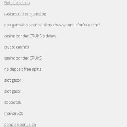
Betvibe casino
casinos not on gamstop
non gamstop casinos https://www.tennisforfree.com/
casino zonder CRUKS oidview
crypto casinos
casino zonder CRUKS
no deposit free spins
slot gacor
slot gacor
sbobet88
mawar500
depo 25 bonus 25