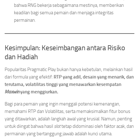
bahwa RNG bekerja sebagaimana mestinya, memberikan
keadilan bagi semua pemain dan menjaga integritas
permainan.
Kesimpulan: Keseimbangan antara Risiko
dan Hadiah
Popularitas Pragmatic Play bukan hanya kebetulan, melainkan hasil
dari formula yang efektif:
RTP yang adil, desain yang menarik, dan
terutama, volatilitas tinggi yang menawarkan kesempatan
Maxwin
yang menggiurkan.
Bagi para pemain yang ingin menggali potensi kemenangan,
memahami RTP dan Volatilitas, serta memaksimalkan fitur bonus
yang ditawarkan, adalah langkah awal yang krusial. Namun, penting
untuk diingat bahwa hasil
slot
tetap didominasi oleh faktor acak, dan
permainan yang bertanggung jawab adalah kunci utama.