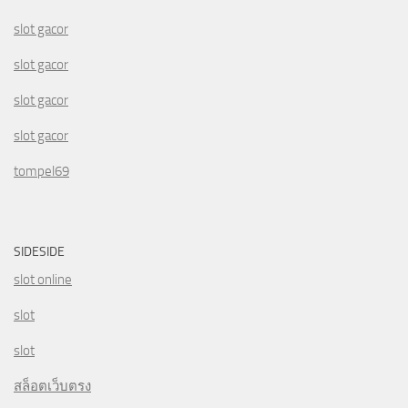
slot gacor
slot gacor
slot gacor
slot gacor
tompel69
SIDESIDE
slot online
slot
slot
สล็อตเว็บตรง